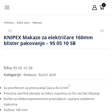
0
Početna
Ručni alati
Makaze
KNIPEX Makaze za električare 160mm
blister pakovanje – 95 05 10 SB
Šifra:
95 05 10 SB
Kategorije:
Makaze
,
Ručni alati
2
Sa površinom za presovanje čaura do 6 mm
Precizna završna obrada sa mikro zupcima za čist rez bez klizanja
Ručke sa višekomponentnom presvlakom, ojačane staklenim
vlaknima
Dužina: 160 mm