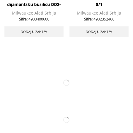
dijamantsku bušilicu DD2-
8/1
350C
Milwaukee Alati Srbija
Milwaukee Alati Srbija
Šifra:
4933400600
Šifra:
4932352466
DODAJ U ZAHTEV
DODAJ U ZAHTEV