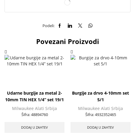
Podeli:
Povezani Proizvodi
Udarne burgije za metal 2-
Burgije za drvo 4-10mm set
10mm TIN HEX 1/4” set 19/1
5/1
Milwaukee Alati Srbija
Milwaukee Alati Srbija
Šifra:
48894760
Šifra:
4932352465
DODAJ U ZAHTEV
DODAJ U ZAHTEV