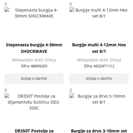
Stepenasta burgija 4-30mm
Burgije multi 4-12mm Hex
SHOCKWAVE
set 8/1
Milwaukee Alati Srbija
Milwaukee Alati Srbija
Šifra:
48899265
Šifra:
4932471112
DODAJ U ZAHTEV
DODAJ U ZAHTEV
DR350T Postolje za
Burgije za drvo 3-10mm set