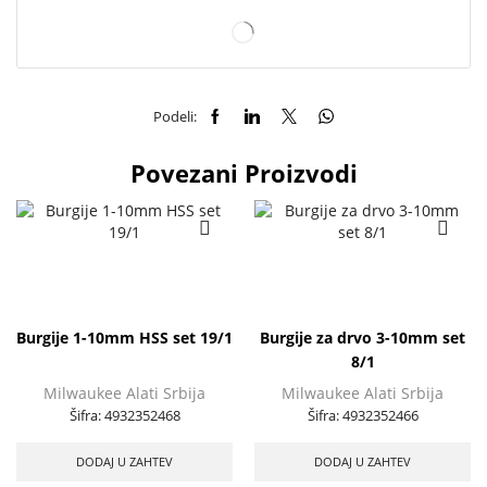
Podeli:
Povezani Proizvodi
Burgije 1-10mm HSS set 19/1
Burgije za drvo 3-10mm set
8/1
Milwaukee Alati Srbija
Milwaukee Alati Srbija
Šifra:
4932352468
Šifra:
4932352466
DODAJ U ZAHTEV
DODAJ U ZAHTEV