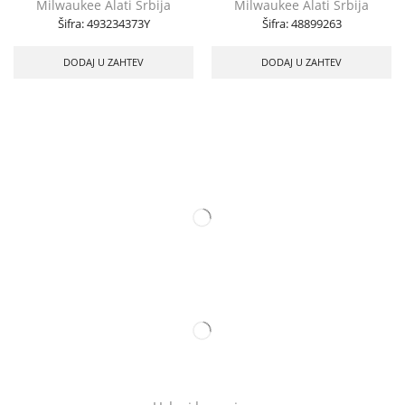
Milwaukee Alati Srbija
Milwaukee Alati Srbija
Šifra:
493234373Y
Šifra:
48899263
DODAJ U ZAHTEV
DODAJ U ZAHTEV