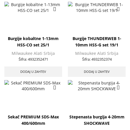
Burgije kobaltne 1-13mm
Burgije THUNDERWEB 1-
HSS-CO set 25/1
10mm HSS-G set 19/1
Milwaukee Alati Srbija
Milwaukee Alati Srbija
Šifra:
4932352471
Šifra:
4932352374
DODAJ U ZAHTEV
DODAJ U ZAHTEV
Sekač PREMIUM SDS-Max
Stepenasta burgija 4-20mm
400/600mm
SHOCKWAVE