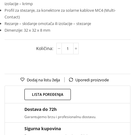
izolacije – krimp
Profil za stezanje, za konektore za solarne kablove MC4 (Multi-
Contact)
Rezanje – skidanje omotača ili izolacije – stezanje
Dimenzije: 32 x 32 x 8 mm
Dodaj na listu želja
Uporedi proizvode
LISTA POREĐENJA
Dostava do 72h
Garantujemo brzu i profesionalnu dostavu.
Sigurna kupovina