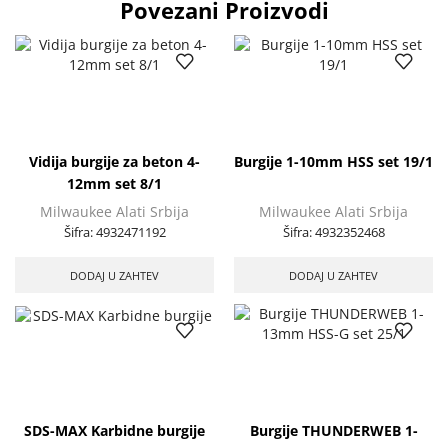
Povezani Proizvodi
Vidija burgije za beton 4-
Burgije 1-10mm HSS set 19/1
12mm set 8/1
Milwaukee Alati Srbija
Milwaukee Alati Srbija
Šifra:
4932471192
Šifra:
4932352468
DODAJ U ZAHTEV
DODAJ U ZAHTEV
SDS-MAX Karbidne burgije
Burgije THUNDERWEB 1-