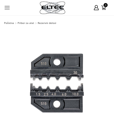
0
Početna
Pribor za alat
Rezervni delovi