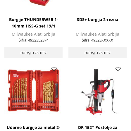
Burgije THUNDERWEB 1-
SDS+ burgija 2-rezna
10mm HSS-G set 19/1
Milwaukee Alati Srbija
Milwaukee Alati Srbija
Šifra:
4932352374
Šifra:
49323XXXXX
DODAJ U ZAHTEV
DODAJ U ZAHTEV
Udarne burgije za metal 2-
DR 152T Postolje za