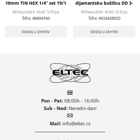
10mm TIN HEX 1/4” set 19/1
dijamantsku bušilicu DD 3-
152
Milwaukee Alati Srbija
Milwaukee Alati Srbija
Šifra:
48894760
Šifra:
4933428020
DODAJ U ZAHTEV
DODAJ U ZAHTEV
Pon - Pet:
08:00h - 16:00h
Sub - Ned:
Neradni dani
Mail:
info@eltec.rs