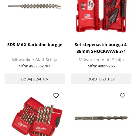
SDS-MAX Karbidne burgije
Set stepenastih burgija 4-
35mm SHOCKWAVE 3/1
Milwaukee Alati Srbija
Milwaukee Alati Srbija
Šifra:
49323527XX
Šifra:
48899266
DODAJ U ZAHTEV
DODAJ U ZAHTEV