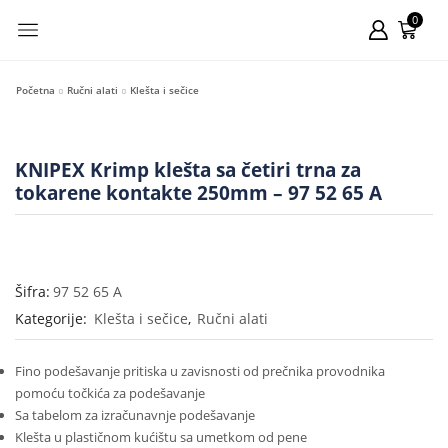
0
Početna
Ručni alati
Klešta i sečice
KNIPEX Krimp klešta sa četiri trna za
tokarene kontakte 250mm – 97 52 65 A
Šifra:
97 52 65 A
Kategorije:
Klešta i sečice
,
Ručni alati
Fino podešavanje pritiska u zavisnosti od prečnika provodnika
pomoću točkića za podešavanje
Sa tabelom za izračunavnje podešavanje
Klešta u plastičnom kućištu sa umetkom od pene