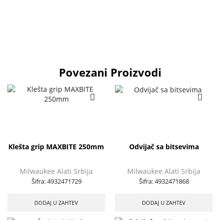
Povezani Proizvodi
Klešta grip MAXBITE 250mm
Odvijač sa bitsevima
Milwaukee Alati Srbija
Milwaukee Alati Srbija
Šifra:
4932471729
Šifra:
4932471868
DODAJ U ZAHTEV
DODAJ U ZAHTEV