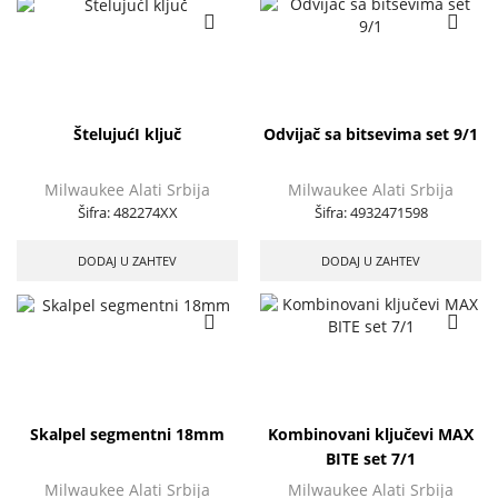
ŠtelujućI ključ
Odvijač sa bitsevima set 9/1
Milwaukee Alati Srbija
Milwaukee Alati Srbija
Šifra:
482274XX
Šifra:
4932471598
DODAJ U ZAHTEV
DODAJ U ZAHTEV
Skalpel segmentni 18mm
Kombinovani ključevi MAX
BITE set 7/1
Milwaukee Alati Srbija
Milwaukee Alati Srbija