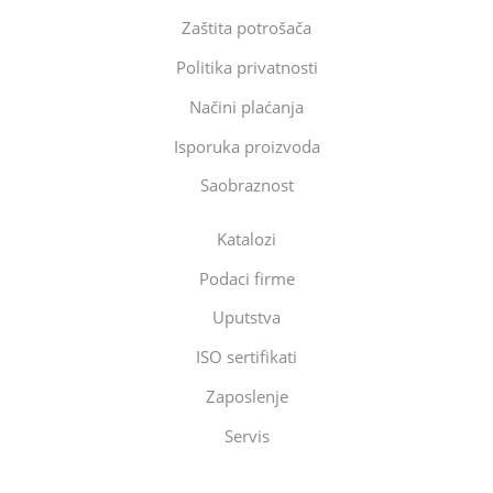
Zaštita potrošača
Politika privatnosti
Načini plaćanja
Isporuka proizvoda
Saobraznost
Katalozi
Podaci firme
Uputstva
ISO sertifikati
Zaposlenje
Servis
Eltec Export-Import Beograd