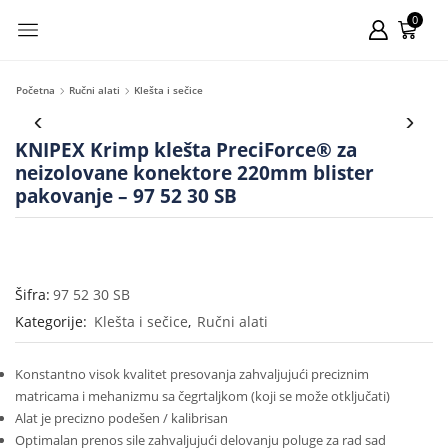
0
Početna
Ručni alati
Klešta i sečice
KNIPEX Krimp klešta PreciForce® za
neizolovane konektore 220mm blister
pakovanje – 97 52 30 SB
Šifra:
97 52 30 SB
Kategorije:
Klešta i sečice
,
Ručni alati
Konstantno visok kvalitet presovanja zahvaljujući preciznim
matricama i mehanizmu sa čegrtaljkom (koji se može otključati)
Alat je precizno podešen / kalibrisan
Optimalan prenos sile zahvaljujući delovanju poluge za rad sad