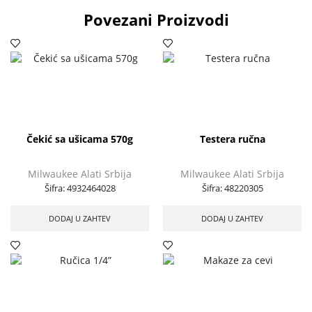
Povezani Proizvodi
Čekić sa ušicama 570g
Testera ručna
Milwaukee Alati Srbija
Milwaukee Alati Srbija
Šifra:
4932464028
Šifra:
48220305
DODAJ U ZAHTEV
DODAJ U ZAHTEV