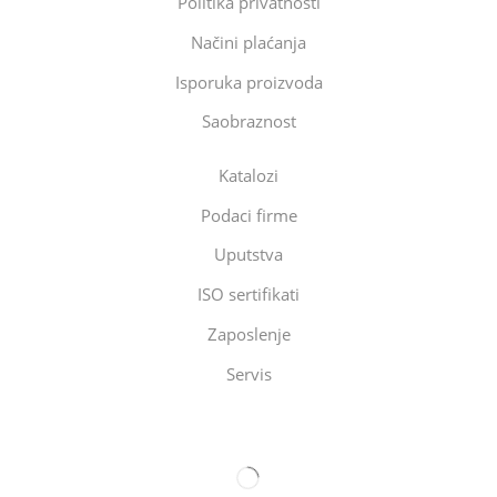
Politika privatnosti
Načini plaćanja
Isporuka proizvoda
Saobraznost
Katalozi
Podaci firme
Uputstva
ISO sertifikati
Zaposlenje
Servis
Eltec Export-Import Beograd