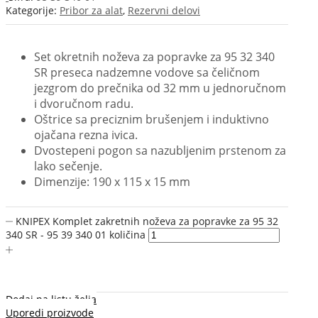
Kategorije:
Pribor za alat
,
Rezervni delovi
Set okretnih noževa za popravke za 95 32 340
SR preseca nadzemne vodove sa čeličnom
jezgrom do prečnika od 32 mm u jednoručnom
i dvoručnom radu.
Oštrice sa preciznim brušenjem i induktivno
ojačana rezna ivica.
Dvostepeni pogon sa nazubljenim prstenom za
lako sečenje.
Dimenzije: 190 x 115 x 15 mm
KNIPEX Komplet zakretnih noževa za popravke za 95 32
340 SR - 95 39 340 01 količina
Dodaj na listu želja
Uporedi proizvode