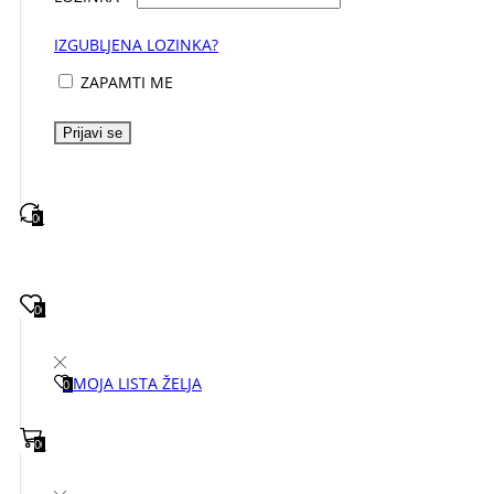
IZGUBLJENA LOZINKA?
ZAPAMTI ME
Prijavi se
0
0
0
0
MOJA LISTA ŽELJA
0
0
0