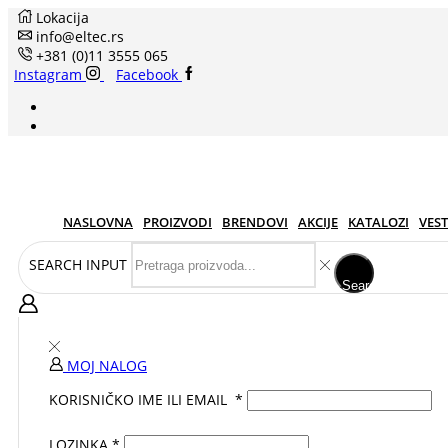
Lokacija
info@eltec.rs
+381 (0)11 3555 065
Instagram
Facebook
NASLOVNA
PROIZVODI
BRENDOVI
AKCIJE
KATALOZI
VEST
SEARCH INPUT
Search
MOJ NALOG
KORISNIČKO IME ILI EMAIL
*
LOZINKA
*