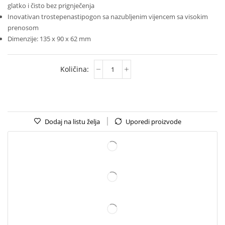
glatko i čisto bez prignječenja
Inovativan trostepenastipogon sa nazubljenim vijencem sa visokim
prenosom
Dimenzije: 135 x 90 x 62 mm
Dodaj na listu želja
Uporedi proizvode