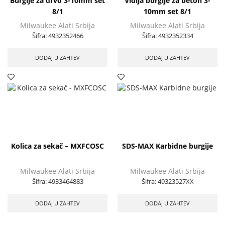
Burgije za drvo 3-10mm set
Vidija burgije za beton 3-
8/1
10mm set 8/1
Milwaukee Alati Srbija
Milwaukee Alati Srbija
Šifra:
4932352466
Šifra:
4932352334
DODAJ U ZAHTEV
DODAJ U ZAHTEV
Kolica za sekač – MXFCOSC
SDS-MAX Karbidne burgije
Milwaukee Alati Srbija
Milwaukee Alati Srbija
Šifra:
4933464883
Šifra:
49323527XX
DODAJ U ZAHTEV
DODAJ U ZAHTEV