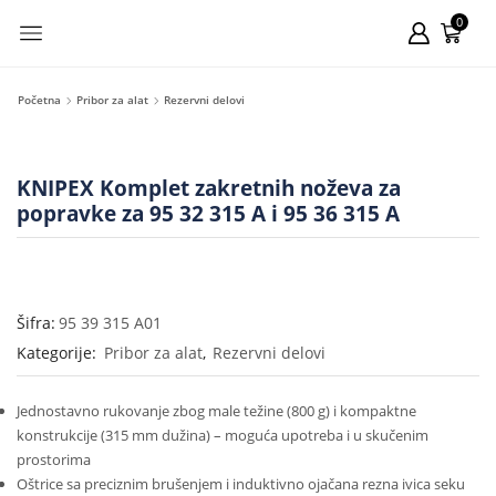
0
Početna
Pribor za alat
Rezervni delovi
KNIPEX Komplet zakretnih noževa za
popravke za 95 32 315 A i 95 36 315 A
Šifra:
95 39 315 A01
Kategorije:
Pribor za alat
,
Rezervni delovi
Jednostavno rukovanje zbog male težine (800 g) i kompaktne
konstrukcije (315 mm dužina) – moguća upotreba i u skučenim
prostorima
Oštrice sa preciznim brušenjem i induktivno ojačana rezna ivica seku