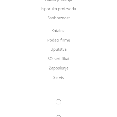
Isporuka proizvoda
Saobraznost
Katalozi
Podaci firme
Uputstva
ISO sertifikati
Zaposlenje
Servis
Eltec Export-Import Beograd