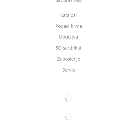
Saobraznost
Katalozi
Podaci firme
Uputstva
ISO sertifikati
Zaposlenje
Servis
Eltec Export-Import Beograd
Eltec Export-Import Novi Sad