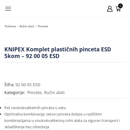
0
Početna
Ručni alati
Pincete
KNIPEX Komplet plastičnih pinceta ESD
5kom – 92 00 05 ESD
Šifra:
92 00 05 ESD
Kategorije:
Pincete
,
Ručni alati
Pet visokokvalitetnih pinceta u setu
Optimalna kombinacija: setovi pinceta dolaze u različitim
kombinacijama u visokokvalitetnoj rolni alata za siguran transport i
skladištenje bez oštećenja