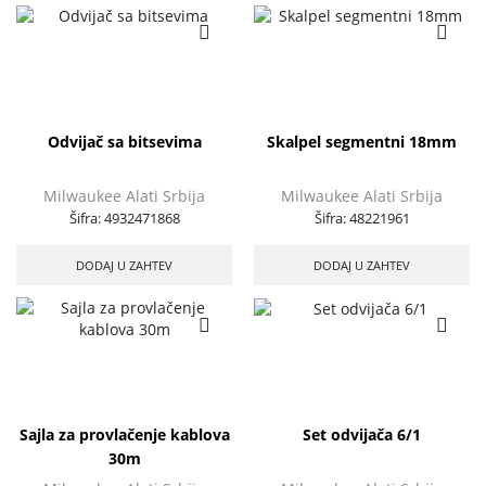
Odvijač sa bitsevima
Skalpel segmentni 18mm
Milwaukee Alati Srbija
Milwaukee Alati Srbija
Šifra:
4932471868
Šifra:
48221961
DODAJ U ZAHTEV
DODAJ U ZAHTEV
Sajla za provlačenje kablova
Set odvijača 6/1
30m