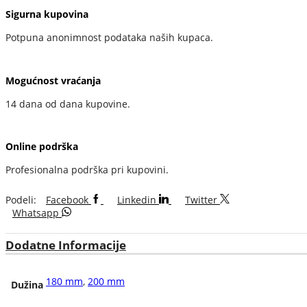
Sigurna kupovina
Potpuna anonimnost podataka naših kupaca.
Mogućnost vraćanja
14 dana od dana kupovine.
Online podrška
Profesionalna podrška pri kupovini.
Podeli:
Facebook
Linkedin
Twitter
Whatsapp
Dodatne Informacije
180 mm
,
200 mm
Dužina