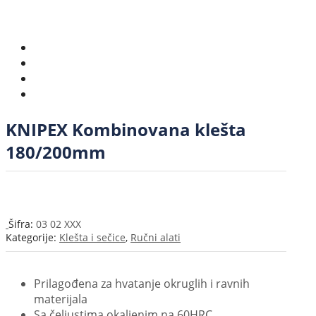
KNIPEX Kombinovana klešta
180/200mm
Šifra:
03 02 XXX
Kategorije:
Klešta i sečice
,
Ručni alati
Prilagođena za hvatanje okruglih i ravnih
materijala
Sa čeljustima okaljenim na 60HRC