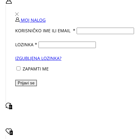
MOJ NALOG
KORISNIČKO IME ILI EMAIL
*
LOZINKA
*
IZGUBLJENA LOZINKA?
ZAPAMTI ME
Prijavi se
0
0
0
0