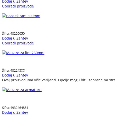
Dodaj u Zahtev
Uporedi proizvode
Šifra:
48220050
Dodaj u Zahtev
Uporedi proizvode
Šifra:
482245XX
Dodaj u Zahtev
Ovaj proizvod ima više varijanti. Opcije mogu biti izabrane na str
Šifra:
4932464851
Dodaj u Zahtev