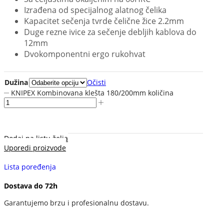
Izrađena od specijalnog alatnog čelika
Kapacitet sečenja tvrde čelične žice 2.2mm
Duge rezne ivice za sečenje debljih kablova do
12mm
Dvokomponentni ergo rukohvat
Dužina
Očisti
KNIPEX Kombinovana klešta 180/200mm količina
Dodaj na listu želja
Uporedi proizvode
Lista poređenja
Dostava do 72h
Garantujemo brzu i profesionalnu dostavu.