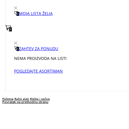
MOJA LISTA ŽELJA
0
0
0
ZAHTEV ZA PONUDU
0
NEMA PROIZVODA NA LISTI
POGLEDAJTE ASORTIMAN
Početna
Ručni alati
Klešta i sečice
Povratak na prethodnu stranu