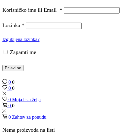
Korisničko ime ili Email
*
Lozinka
*
Izgubljena lozinka?
Zapamti me
Prijavi se
0
0
0
0
0
Moja lista želja
0
0
0
Zahtev za ponudu
Nema proizvoda na listi