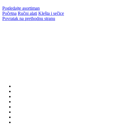
Pogledajte asortiman
Početna
Ručni alati
Klešta i sečice
Povratak na prethodnu stranu