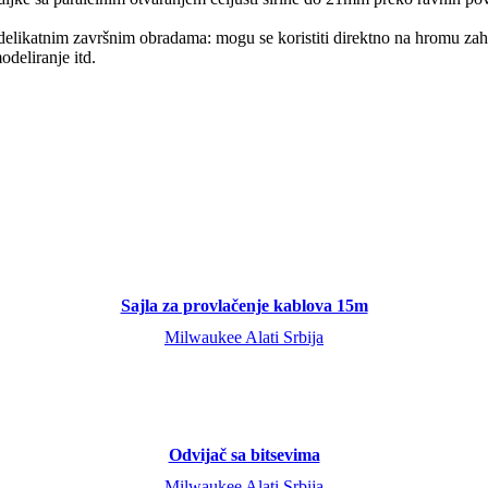
a delikatnim završnim obradama: mogu se koristiti direktno na hromu za
deliranje itd.
Sajla za provlačenje kablova 15m
Milwaukee Alati Srbija
Odvijač sa bitsevima
Milwaukee Alati Srbija