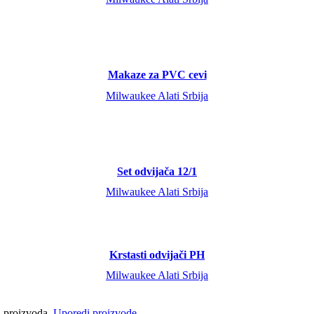
Makaze za PVC cevi
Milwaukee Alati Srbija
Set odvijača 12/1
Milwaukee Alati Srbija
Krstasti odvijači PH
Milwaukee Alati Srbija
ci proizvoda.
Uporedi proizvode