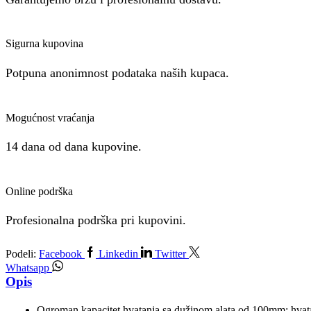
Sigurna kupovina
Potpuna anonimnost podataka naših kupaca.
Mogućnost vraćanja
14 dana od dana kupovine.
Online podrška
Profesionalna podrška pri kupovini.
Podeli:
Facebook
Linkedin
Twitter
Whatsapp
Opis
Ogroman kapacitet hvatanja sa dužinom alata od 100mm: hvatal