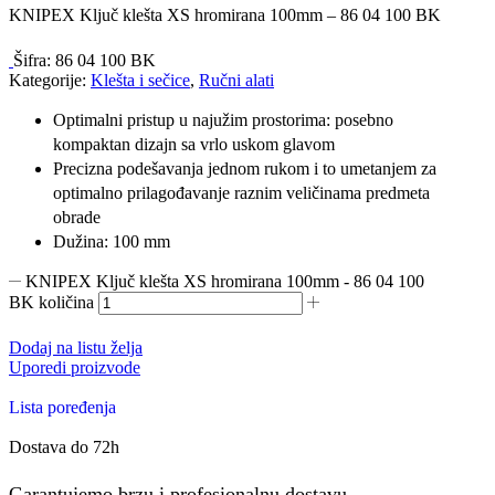
KNIPEX Ključ klešta XS hromirana 100mm – 86 04 100 BK
Šifra:
86 04 100 BK
Kategorije:
Klešta i sečice
,
Ručni alati
Optimalni pristup u najužim prostorima: posebno
kompaktan dizajn sa vrlo uskom glavom
Precizna podešavanja jednom rukom i to umetanjem za
optimalno prilagođavanje raznim veličinama predmeta
obrade
Dužina: 100 mm
KNIPEX Ključ klešta XS hromirana 100mm - 86 04 100
BK količina
Dodaj na listu želja
Uporedi proizvode
Lista poređenja
Dostava do 72h
Garantujemo brzu i profesionalnu dostavu.