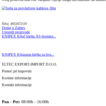
Šifra:
4932472119
Dodaj u Zahtev
Uporedi proizvode
KNIPEX Ključ klešta XS hromira...
KNIPEX Kljunasta klešta za hva...
ELTEC EXPORT-IMPORT D.O.O.
Pomoć pri kupovini
Korisne informacije
Kontakt informacije
Pon - Pet:
08:00h - 16:00h