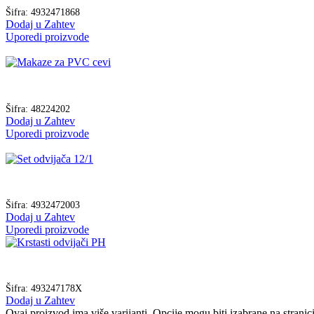
Šifra:
4932471868
Dodaj u Zahtev
Uporedi proizvode
Šifra:
48224202
Dodaj u Zahtev
Uporedi proizvode
Šifra:
4932472003
Dodaj u Zahtev
Uporedi proizvode
Šifra:
493247178X
Dodaj u Zahtev
Ovaj proizvod ima više varijanti. Opcije mogu biti izabrane na strani