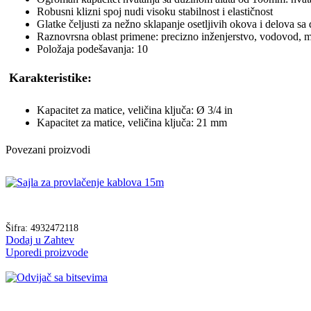
Robusni klizni spoj nudi visoku stabilnost i elastičnost
Glatke čeljusti za nežno sklapanje osetljivih okova i delova s
Raznovrsna oblast primene: precizno inženjerstvo, vodovod, mo
Položaja podešavanja: 10
Karakteristike:
Kapacitet za matice, veličina ključa: Ø 3/4 in
Kapacitet za matice, veličina ključa: 21 mm
Povezani proizvodi
Šifra:
4932472118
Dodaj u Zahtev
Uporedi proizvode