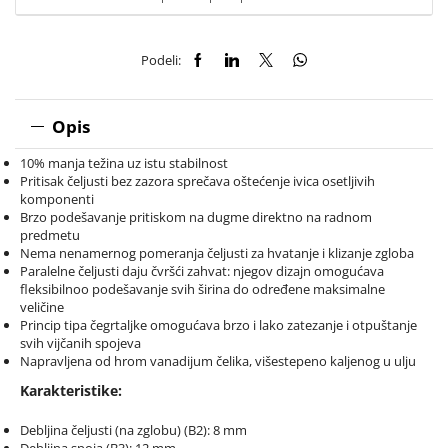
Podeli:
Opis
10% manja težina uz istu stabilnost
Pritisak čeljusti bez zazora sprečava oštećenje ivica osetljivih
komponenti
Brzo podešavanje pritiskom na dugme direktno na radnom
predmetu
Nema nenamernog pomeranja čeljusti za hvatanje i klizanje zgloba
Paralelne čeljusti daju čvršći zahvat: njegov dizajn omogućava
fleksibilnoo podešavanje svih širina do određene maksimalne
veličine
Princip tipa čegrtaljke omogućava brzo i lako zatezanje i otpuštanje
svih vijčanih spojeva
Napravljena od hrom vanadijum čelika, višestepeno kaljenog u ulju
Karakteristike:
Debljina čeljusti (na zglobu) (B2): 8 mm
Debljina spoja (B3): 12 mm