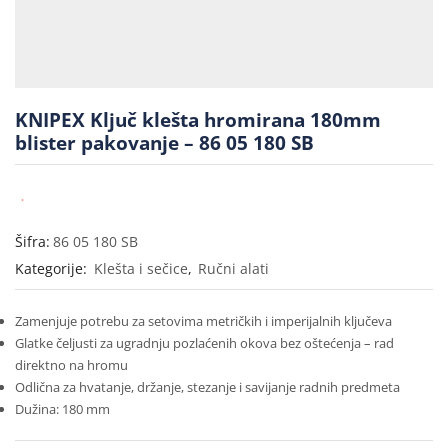
KNIPEX Ključ klešta hromirana 180mm
blister pakovanje – 86 05 180 SB
Šifra:
86 05 180 SB
Kategorije:
Klešta i sečice
,
Ručni alati
Zamenjuje potrebu za setovima metričkih i imperijalnih ključeva
Glatke čeljusti za ugradnju pozlaćenih okova bez oštećenja – rad
direktno na hromu
Odlična za hvatanje, držanje, stezanje i savijanje radnih predmeta
Dužina: 180 mm