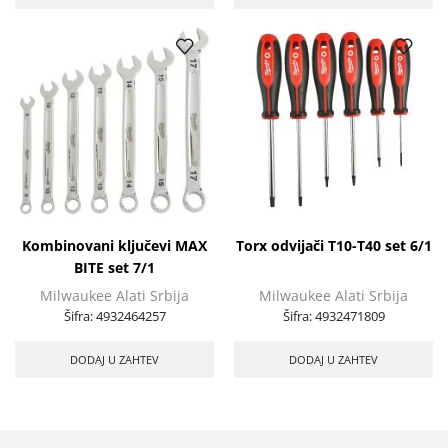
Kombinovani ključevi MAX
Torx odvijači T10-T40 set 6/1
BITE set 7/1
Milwaukee Alati Srbija
Milwaukee Alati Srbija
Šifra:
4932464257
Šifra:
4932471809
DODAJ U ZAHTEV
DODAJ U ZAHTEV