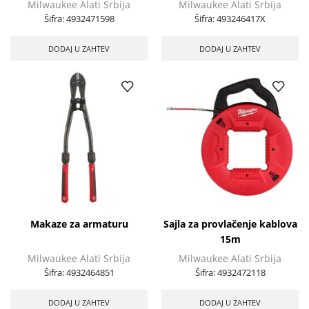
Milwaukee Alati Srbija
Milwaukee Alati Srbija
Šifra:
4932471598
Šifra:
493246417X
DODAJ U ZAHTEV
DODAJ U ZAHTEV
Makaze za armaturu
Sajla za provlačenje kablova
15m
Milwaukee Alati Srbija
Milwaukee Alati Srbija
Šifra:
4932464851
Šifra:
4932472118
DODAJ U ZAHTEV
DODAJ U ZAHTEV