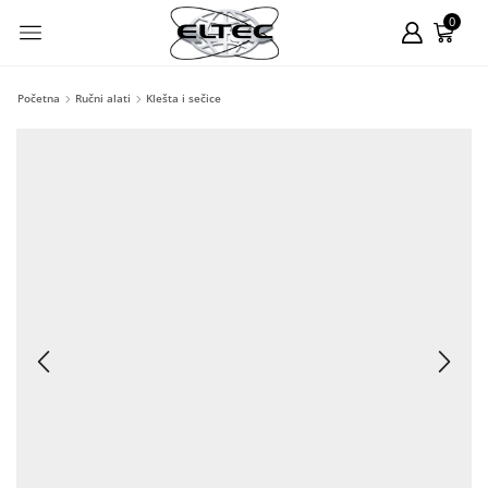
0
Početna
Ručni alati
Klešta i sečice