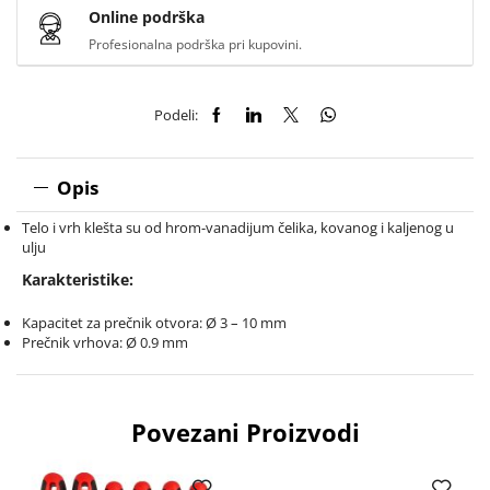
Online podrška
Profesionalna podrška pri kupovini.
Podeli:
Opis
Telo i vrh klešta su od hrom-vanadijum čelika, kovanog i kaljenog u
ulju
Karakteristike:
Kapacitet za prečnik otvora: Ø 3 – 10 mm
Prečnik vrhova: Ø 0.9 mm
Povezani Proizvodi