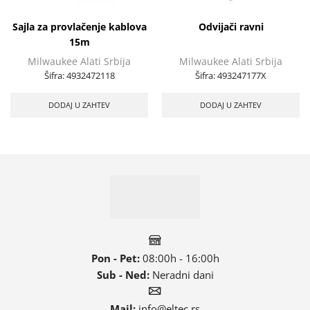
Sajla za provlačenje kablova
Odvijači ravni
15m
Milwaukee Alati Srbija
Milwaukee Alati Srbija
Šifra:
4932472118
Šifra:
493247177X
DODAJ U ZAHTEV
DODAJ U ZAHTEV
Pon - Pet:
08:00h - 16:00h
Sub - Ned:
Neradni dani
Mail:
info@eltec.rs