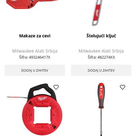
Makaze za cevi
ŠtelujućI ključ
Milwaukee Alati Srbija
Milwaukee Alati Srbija
Šifra:
493246417X
Šifra:
482274XX
DODAJ U ZAHTEV
DODAJ U ZAHTEV