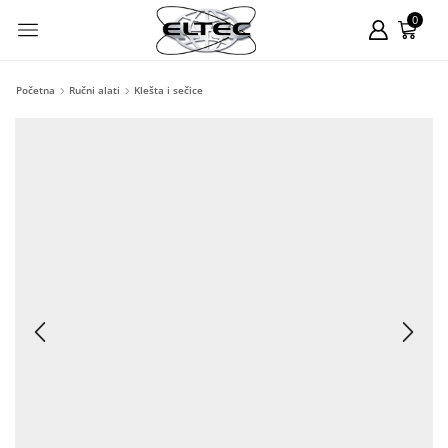
0
Početna
Ručni alati
Klešta i sečice