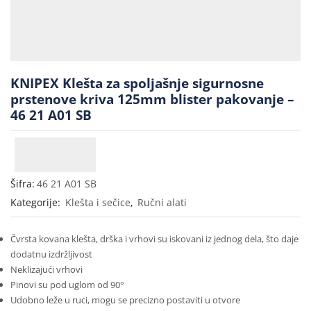
KNIPEX Klešta za spoljašnje sigurnosne
prstenove kriva 125mm blister pakovanje –
46 21 A01 SB
Šifra:
46 21 A01 SB
Kategorije:
Klešta i sečice
,
Ručni alati
Čvrsta kovana klešta, drška i vrhovi su iskovani iz jednog dela, što daje
dodatnu izdržljivost
Neklizajući vrhovi
Pinovi su pod uglom od 90°
Udobno leže u ruci, mogu se precizno postaviti u otvore