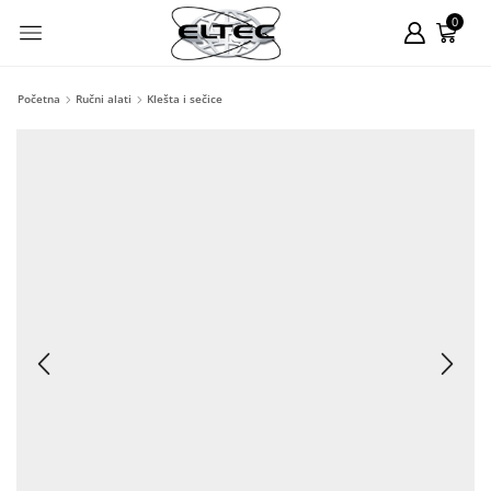
0
Početna
Ručni alati
Klešta i sečice