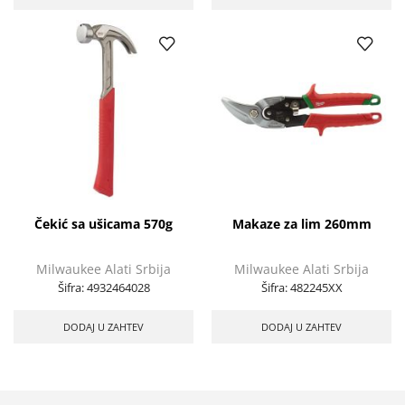
Čekić sa ušicama 570g
Makaze za lim 260mm
Milwaukee Alati Srbija
Milwaukee Alati Srbija
Šifra:
4932464028
Šifra:
482245XX
DODAJ U ZAHTEV
DODAJ U ZAHTEV