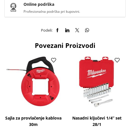
Online podrška
Profesionalna podrška pri kupovini.
Podeli:
Povezani Proizvodi
Sajla za provlačenje kablova
Nasadni ključevi 1/4” set
30m
28/1