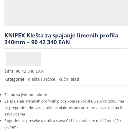
KNIPEX Klešta za spajanje limenih profila
340mm – 90 42 340 EAN
Šifra:
90 42 340 EAN
Kategorije:
Klešta i sečice
,
Ručni alati
Za rad sa jednom rukom
Za spajanje metalnih profilnih ploča koje se koriste u suvim zidovima
za pregradne zidove, spuštene plafone, bez potrebe za zavrtnjima ili
zakovicama
Pogodno za preseke u obliku slova C i U sa metalom do 1.2mm ( 2 x
0.6mm)