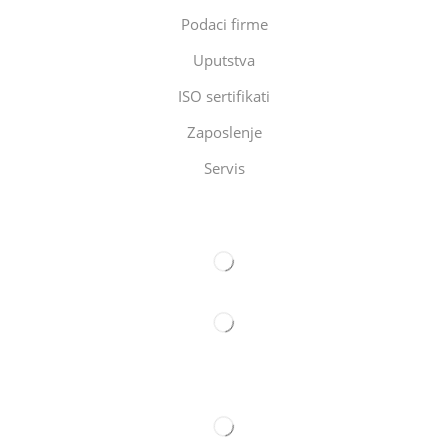
Podaci firme
Uputstva
ISO sertifikati
Zaposlenje
Servis
Eltec Export-Import Beograd
Eltec Export-Import Novi Sad