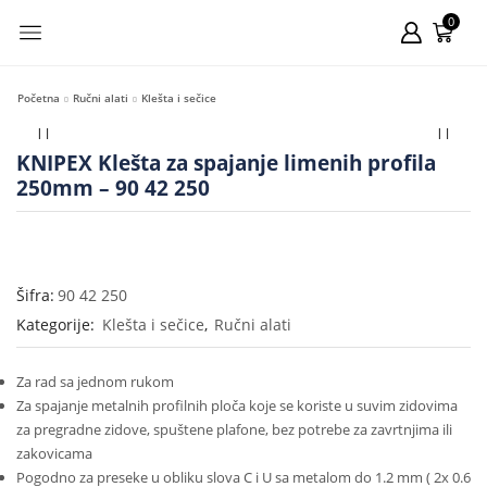
0
Početna
Ručni alati
Klešta i sečice
KNIPEX Klešta za spajanje limenih profila
250mm – 90 42 250
Šifra:
90 42 250
Kategorije:
Klešta i sečice
,
Ručni alati
Za rad sa jednom rukom
Za spajanje metalnih profilnih ploča koje se koriste u suvim zidovima
za pregradne zidove, spuštene plafone, bez potrebe za zavrtnjima ili
zakovicama
Pogodno za preseke u obliku slova C i U sa metalom do 1.2 mm ( 2x 0.6