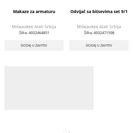
Makaze za armaturu
Odvijač sa bitsevima set 9/1
Milwaukee Alati Srbija
Milwaukee Alati Srbija
Šifra:
4932464851
Šifra:
4932471598
DODAJ U ZAHTEV
DODAJ U ZAHTEV