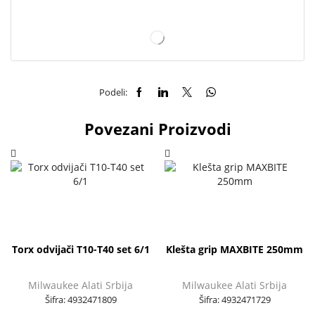
Podeli:
Povezani Proizvodi
Torx odvijači T10-T40 set 6/1
Klešta grip MAXBITE 250mm
Milwaukee Alati Srbija
Milwaukee Alati Srbija
Šifra:
4932471809
Šifra:
4932471729