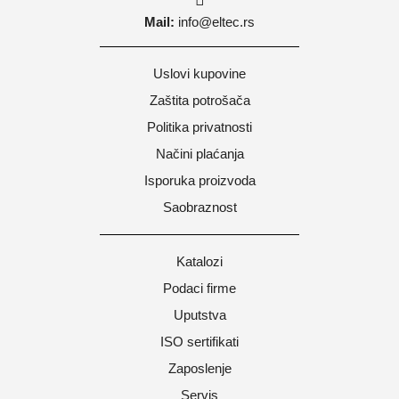
Mail:
info@eltec.rs
Uslovi kupovine
Zaštita potrošača
Politika privatnosti
Načini plaćanja
Isporuka proizvoda
Saobraznost
Katalozi
Podaci firme
Uputstva
ISO sertifikati
Zaposlenje
Servis