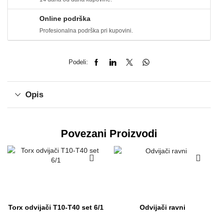
Online podrška
Profesionalna podrška pri kupovini.
Podeli:
Opis
Povezani Proizvodi
Torx odvijači T10-T40 set 6/1
Odvijači ravni