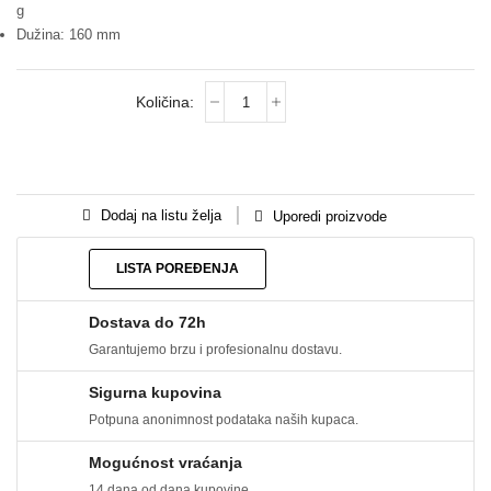
g
Dužina: 160 mm
Dodaj na listu želja
Uporedi proizvode
LISTA POREĐENJA
Dostava do 72h
Garantujemo brzu i profesionalnu dostavu.
Sigurna kupovina
Potpuna anonimnost podataka naših kupaca.
Mogućnost vraćanja
14 dana od dana kupovine.