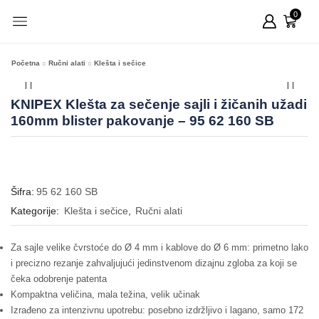
0
Početna
Ručni alati
Klešta i sečice
KNIPEX Klešta za sečenje sajli i žičanih užadi
160mm blister pakovanje – 95 62 160 SB
Šifra:
95 62 160 SB
Kategorije:
Klešta i sečice
,
Ručni alati
Za sajle velike čvrstoće do Ø 4 mm i kablove do Ø 6 mm: primetno lako
i precizno rezanje zahvaljujući jedinstvenom dizajnu zgloba za koji se
čeka odobrenje patenta
Kompaktna veličina, mala težina, velik učinak
Izrađeno za intenzivnu upotrebu: posebno izdržljivo i lagano, samo 172