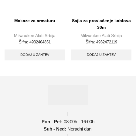
Makaze za armaturu
Sajla za provlačenje kablova
30m
Milwaukee Alati Srbija
Milwaukee Alati Srbija
Šifra:
4932464851
Šifra:
4932472119
DODAJ U ZAHTEV
DODAJ U ZAHTEV
Pon - Pet:
08:00h - 16:00h
Sub - Ned:
Neradni dani