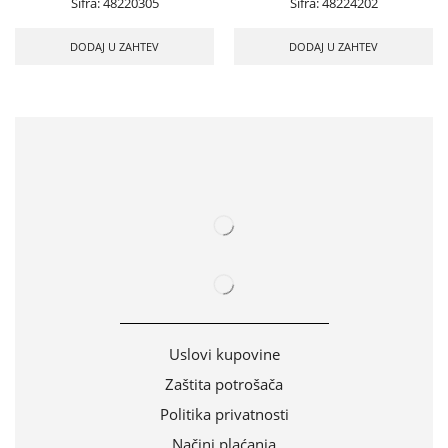
Šifra:
48220305
Šifra:
48224202
DODAJ U ZAHTEV
DODAJ U ZAHTEV
Uslovi kupovine
Zaštita potrošača
Politika privatnosti
Načini plaćanja