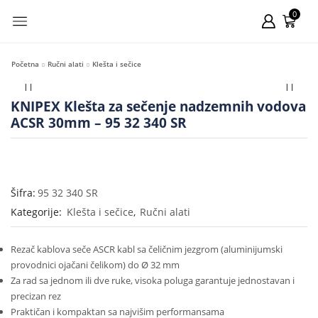
0
Početna
Ručni alati
Klešta i sečice
KNIPEX Klešta za sečenje nadzemnih vodova
ACSR 30mm – 95 32 340 SR
Šifra:
95 32 340 SR
Kategorije:
Klešta i sečice
,
Ručni alati
Rezač kablova seče ASCR kabl sa čeličnim jezgrom (aluminijumski
provodnici ojačani čelikom) do Ø 32 mm
Za rad sa jednom ili dve ruke, visoka poluga garantuje jednostavan i
precizan rez
Praktičan i kompaktan sa najvišim performansama