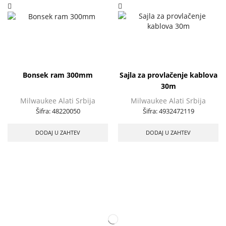
Bonsek ram 300mm
Sajla za provlačenje kablova
30m
Milwaukee Alati Srbija
Milwaukee Alati Srbija
Šifra:
48220050
Šifra:
4932472119
DODAJ U ZAHTEV
DODAJ U ZAHTEV