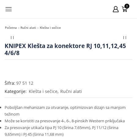
0
Početna
Ručni alati
Klešta i sečice
KNIPEX Klešta za konektore RJ 10,11,12,45
4/6/8
Šifra:
97 51 12
Kategorije:
Klešta i sečice
,
Ručni alati
Poboljšan mehanizam za otvaranje, optimizovan dizajn sa manjom
težinom
Može se koristiti za presovanje 4-, 6-, 8-pinskih Western priključaka
Za presovanje utikača tipa PJ 10 (širina 7,65mm), PJ 11/12 (širina
9,65mm) i PJ 45 (širina 11,68 mm)