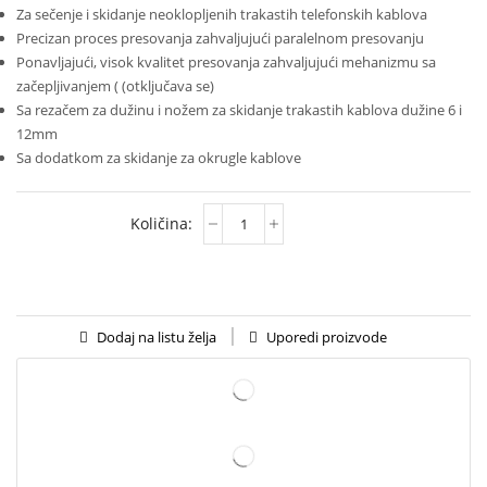
Za sečenje i skidanje neoklopljenih trakastih telefonskih kablova
Precizan proces presovanja zahvaljujući paralelnom presovanju
Ponavljajući, visok kvalitet presovanja zahvaljujući mehanizmu sa
začepljivanjem ( (otključava se)
Sa rezačem za dužinu i nožem za skidanje trakastih kablova dužine 6 i
12mm
Sa dodatkom za skidanje za okrugle kablove
Uporedi proizvode
Dodaj na listu želja