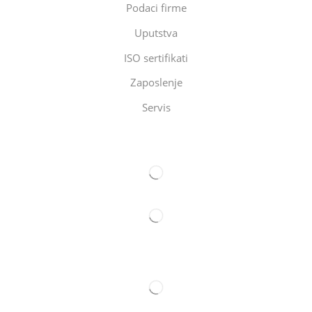
Podaci firme
Uputstva
ISO sertifikati
Zaposlenje
Servis
Eltec Export-Import Beograd
Eltec Export-Import Novi Sad