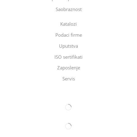
Saobraznost
Katalozi
Podaci firme
Uputstva
ISO sertifikati
Zaposlenje
Servis
Eltec Export-Import Beograd