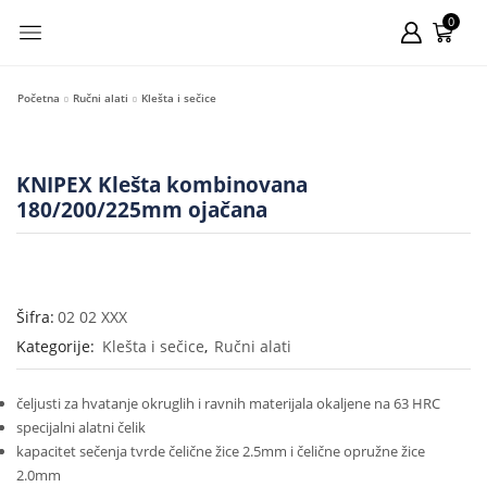
0
Početna
Ručni alati
Klešta i sečice
KNIPEX Klešta kombinovana
180/200/225mm ojačana
Šifra:
02 02 XXX
Kategorije:
Klešta i sečice
,
Ručni alati
čeljusti za hvatanje okruglih i ravnih materijala okaljene na 63 HRC
specijalni alatni čelik
kapacitet sečenja tvrde čelične žice 2.5mm i čelične opružne žice
2.0mm