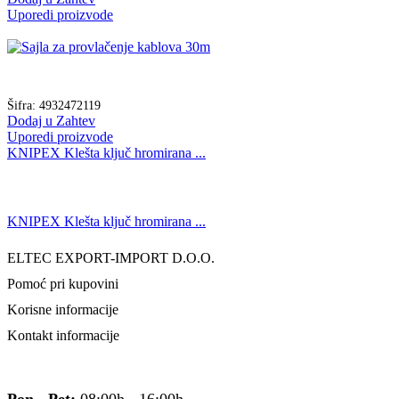
Uporedi proizvode
Šifra:
4932472119
Dodaj u Zahtev
Uporedi proizvode
KNIPEX Klešta ključ hromirana ...
KNIPEX Klešta ključ hromirana ...
ELTEC EXPORT-IMPORT D.O.O.
Pomoć pri kupovini
Korisne informacije
Kontakt informacije
Pon - Pet:
08:00h - 16:00h