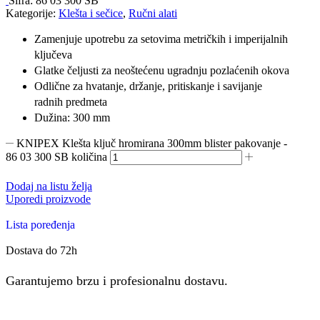
Šifra:
86 03 300 SB
Kategorije:
Klešta i sečice
,
Ručni alati
Zamenjuje upotrebu za setovima metričkih i imperijalnih
ključeva
Glatke čeljusti za neoštećenu ugradnju pozlaćenih okova
Odlične za hvatanje, držanje, pritiskanje i savijanje
radnih predmeta
Dužina: 300 mm
KNIPEX Klešta ključ hromirana 300mm blister pakovanje -
86 03 300 SB količina
Dodaj na listu želja
Uporedi proizvode
Lista poređenja
Dostava do 72h
Garantujemo brzu i profesionalnu dostavu.