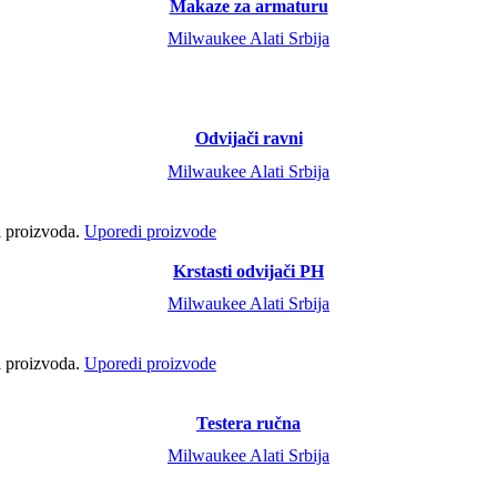
Makaze za armaturu
Milwaukee Alati Srbija
Odvijači ravni
Milwaukee Alati Srbija
ci proizvoda.
Uporedi proizvode
Krstasti odvijači PH
Milwaukee Alati Srbija
ci proizvoda.
Uporedi proizvode
Testera ručna
Milwaukee Alati Srbija