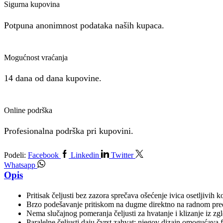
Sigurna kupovina
Potpuna anonimnost podataka naših kupaca.
Mogućnost vraćanja
14 dana od dana kupovine.
Online podrška
Profesionalna podrška pri kupovini.
Podeli:
Facebook
Linkedin
Twitter
Whatsapp
Opis
Pritisak čeljusti bez zazora sprečava ošećenje ivica osetljivih
Brzo podešavanje pritiskom na dugme direktno na radnom pr
Nema slučajnog pomeranja čeljusti za hvatanje i klizanje iz zg
Paralelne čeljusti daju čvrst zahvat: njegov dizajn omogućava 