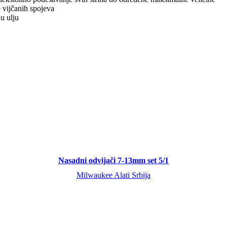
e vijčanih spojeva
u ulju
Nasadni odvijači 7-13mm set 5/1
Milwaukee Alati Srbija