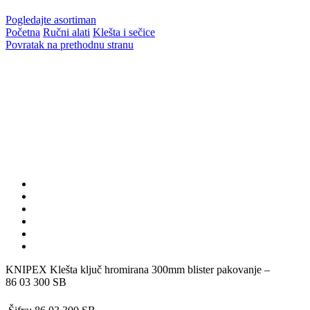
Pogledajte asortiman
Početna
Ručni alati
Klešta i sečice
Povratak na prethodnu stranu
KNIPEX Klešta ključ hromirana 300mm blister pakovanje –
86 03 300 SB