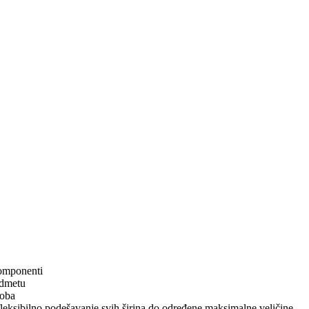
 komponenti
edmetu
loba
fleksibilno podešavanje svih širina do određene maksimalne veličine