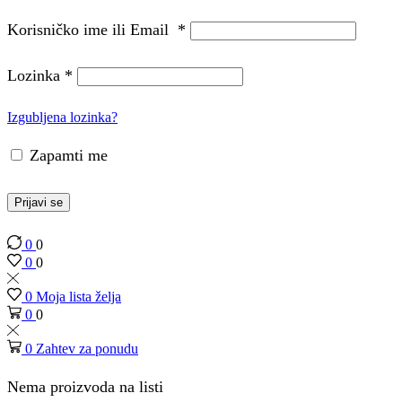
Korisničko ime ili Email
*
Lozinka
*
Izgubljena lozinka?
Zapamti me
Prijavi se
0
0
0
0
0
Moja lista želja
0
0
0
Zahtev za ponudu
Nema proizvoda na listi