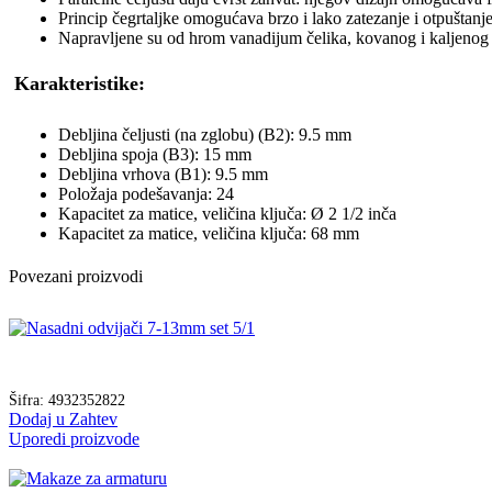
Princip čegrtaljke omogućava brzo i lako zatezanje i otpuštanj
Napravljene su od hrom vanadijum čelika, kovanog i kaljenog 
Karakteristike:
Debljina čeljusti (na zglobu) (B2): 9.5 mm
Debljina spoja (B3): 15 mm
Debljina vrhova (B1): 9.5 mm
Položaja podešavanja: 24
Kapacitet za matice, veličina ključa: Ø 2 1/2 inča
Kapacitet za matice, veličina ključa: 68 mm
Povezani proizvodi
Šifra:
4932352822
Dodaj u Zahtev
Uporedi proizvode