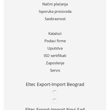
Načini plaćanja
Isporuka proizvoda
Saobraznost
Katalozi
Podaci firme
Uputstva
ISO sertifikati
Zaposlenje
Servis
Eltec Export-Import Beograd
Eltec Export-Import Novi Sad