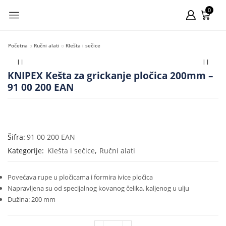
0
Početna
Ručni alati
Klešta i sečice
KNIPEX Kešta za grickanje pločica 200mm –
91 00 200 EAN
Šifra:
91 00 200 EAN
Kategorije:
Klešta i sečice
,
Ručni alati
Povećava rupe u pločicama i formira ivice pločica
Napravljena su od specijalnog kovanog čelika, kaljenog u ulju
Dužina: 200 mm