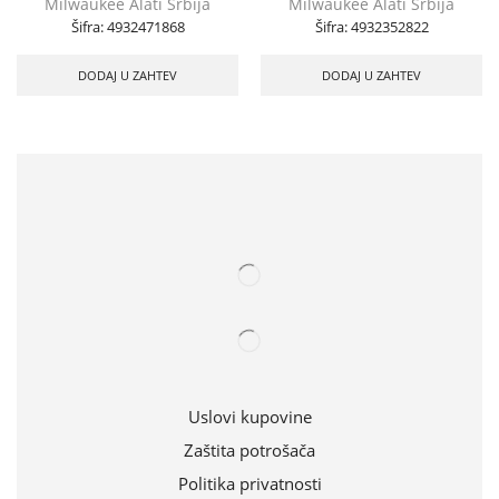
Milwaukee Alati Srbija
Milwaukee Alati Srbija
Šifra:
4932471868
Šifra:
4932352822
DODAJ U ZAHTEV
DODAJ U ZAHTEV
Uslovi kupovine
Zaštita potrošača
Politika privatnosti