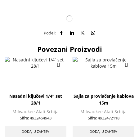
Podeli:
Povezani Proizvodi
Nasadni ključevi 1/4” set
Sajla za provlačenje kablova
28/1
15m
Milwaukee Alati Srbija
Milwaukee Alati Srbija
Šifra:
4932464943
Šifra:
4932472118
DODAJ U ZAHTEV
DODAJ U ZAHTEV