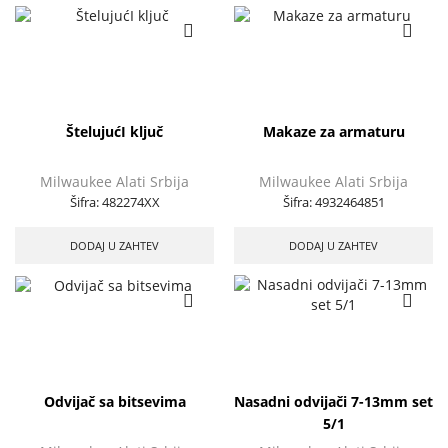
ŠtelujućI ključ
Makaze za armaturu
Milwaukee Alati Srbija
Milwaukee Alati Srbija
Šifra:
482274XX
Šifra:
4932464851
DODAJ U ZAHTEV
DODAJ U ZAHTEV
Odvijač sa bitsevima
Nasadni odvijači 7-13mm set
5/1