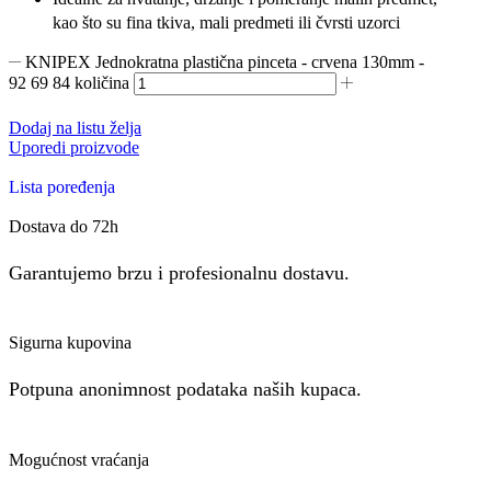
kao što su fina tkiva, mali predmeti ili čvrsti uzorci
KNIPEX Jednokratna plastična pinceta - crvena 130mm -
92 69 84 količina
Dodaj na listu želja
Uporedi proizvode
Lista poređenja
Dostava do 72h
Garantujemo brzu i profesionalnu dostavu.
Sigurna kupovina
Potpuna anonimnost podataka naših kupaca.
Mogućnost vraćanja