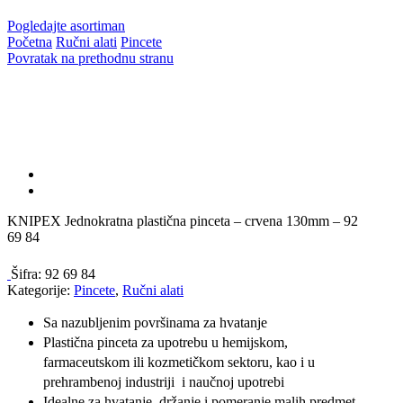
Pogledajte asortiman
Početna
Ručni alati
Pincete
Povratak na prethodnu stranu
KNIPEX Jednokratna plastična pinceta – crvena 130mm – 92
69 84
Šifra:
92 69 84
Kategorije:
Pincete
,
Ručni alati
Sa nazubljenim površinama za hvatanje
Plastična pinceta za upotrebu u hemijskom,
farmaceutskom ili kozmetičkom sektoru, kao i u
prehrambenoj industriji i naučnoj upotrebi
Idealne za hvatanje, držanje i pomeranje malih predmet,