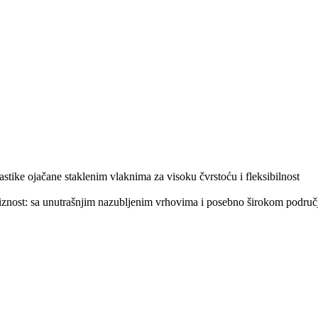
stike ojačane staklenim vlaknima za visoku čvrstoću i fleksibilnost
iznost: sa unutrašnjim nazubljenim vrhovima i posebno širokom područj