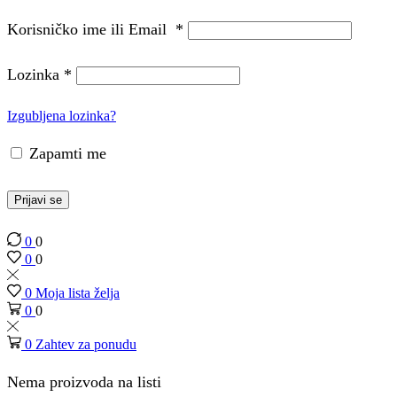
Korisničko ime ili Email
*
Lozinka
*
Izgubljena lozinka?
Zapamti me
Prijavi se
0
0
0
0
0
Moja lista želja
0
0
0
Zahtev za ponudu
Nema proizvoda na listi