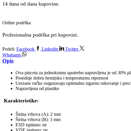
14 dana od dana kupovine.
Online podrška
Profesionalna podrška pri kupovini.
Podeli:
Facebook
Linkedin
Twitter
Whatsapp
Opis
Ova pinceta za jednokratnu upotrebu napravljena je od 30% pla
Poseduje dobru hemijsku i temperaturnu otpornost
Urezane ručke osiguravaju optimalno sigurno rukovanje i prec
Napravljena od plastike
Karakteristike:
Širina vrhova (A): 2 mm
Širina vrhova (B): 3 mm
ESD ispitano: ne
VDE ispitano: ne