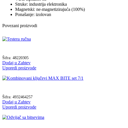
Struke: industrija elektronika
Magnetski: ne-magnetizirajuća (100%)
Ponašanje: izolovan
Povezani proizvodi
Šifra:
48220305
Dodaj u Zahtev
Uporedi proizvode
Šifra:
4932464257
Dodaj u Zahtev
Uporedi proizvode