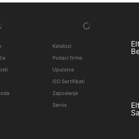
El
e
Katalozi
B
ača
Podaci firme
osti
Uputstva
ISO Sertifikati
voda
Zaposlenje
El
Servis
S