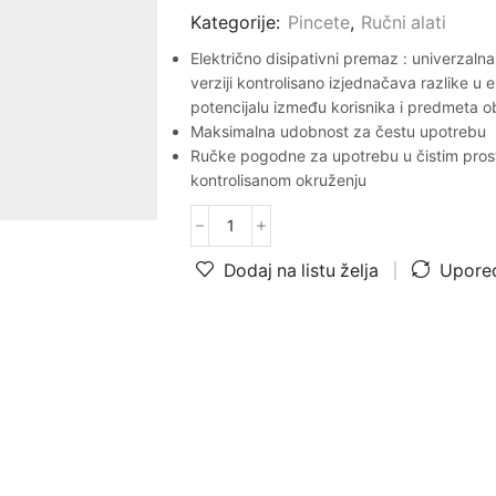
Kategorije:
Pincete
,
Ručni alati
Električno disipativni premaz : univerzaln
verziji kontrolisano izjednačava razlike u 
potencijalu između korisnika i predmeta 
Maksimalna udobnost za čestu upotrebu
Ručke pogodne za upotrebu u čistim prost
kontrolisanom okruženju
Dodaj na listu želja
Upored