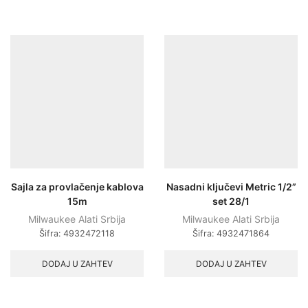
Sajla za provlačenje kablova
Nasadni ključevi Metric 1/2”
15m
set 28/1
Milwaukee Alati Srbija
Milwaukee Alati Srbija
Šifra:
4932472118
Šifra:
4932471864
DODAJ U ZAHTEV
DODAJ U ZAHTEV