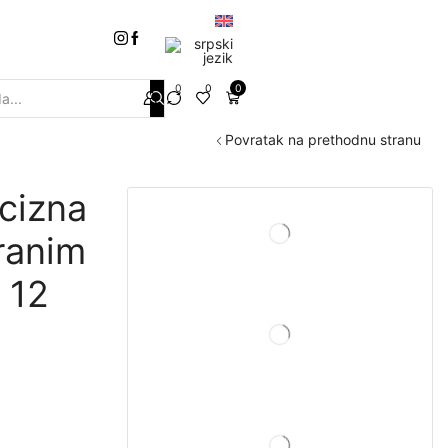
0
0
0
Povratak na prethodnu stranu
cizna
ranim
 12