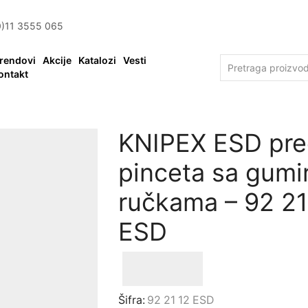
0)11 3555 065
rendovi
Akcije
Katalozi
Vesti
ontakt
KNIPEX ESD pre
pinceta sa gumi
ručkama – 92 21
ESD
Šifra:
92 21 12 ESD