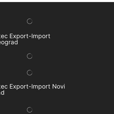
tec Export-Import
eograd
tec Export-Import Novi
ad