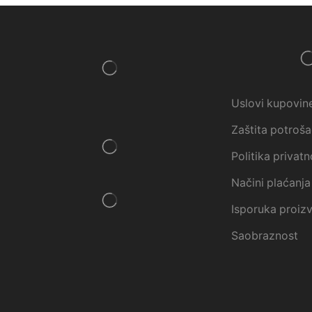
Uslovi kupovin
Zaštita potroš
Politika privatn
Načini plaćanja
Isporuka proiz
Saobraznost