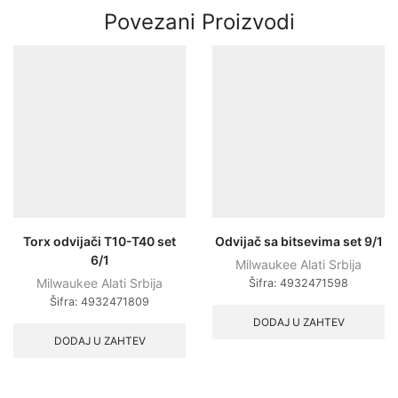
Povezani Proizvodi
Torx odvijači T10-T40 set
Odvijač sa bitsevima set 9/1
6/1
Milwaukee Alati Srbija
Milwaukee Alati Srbija
Šifra:
4932471598
Šifra:
4932471809
DODAJ U ZAHTEV
DODAJ U ZAHTEV