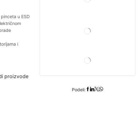
a pinceta u ESD
električnom
obrade
orijama i
i proizvode
Podeli: