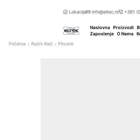
Lokacija
info@eltec.rs
+381 (
Naslovna
Proizvodi
B
Zaposlenje
O Nama
K
Početna
Ručni Alati
Pincete