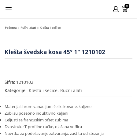
0
Početna
Ručni alati
Klešta i sečice
Klešta švedska kosa 45° 1″ 1210102
Šifra:
1210102
Kategorije:
Klešta i sečice
,
Ručni alati
Materijal: hrom vanadijum čelik, kovane, kaljene
Zubi su posebno induktivno kaljeni
Čeljusti sa francuskim ofset zubima
Dvostruke T-profilne ručke, ojačana vođica
Navrtka za podešavanje zatvaranja, zaštita od stezanja