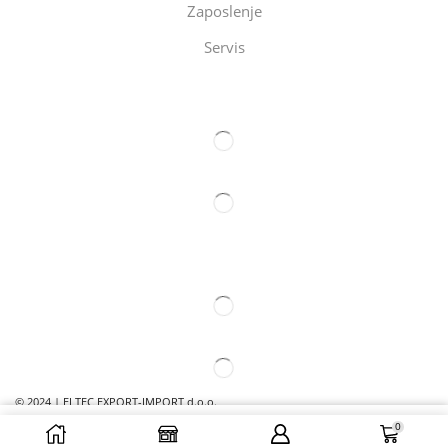
Zaposlenje
Servis
Eltec Export-Import Beograd
Eltec Export-Import Novi Sad
© 2024 | ELTEC EXPORT-IMPORT d.o.o.
0
DODAJ U ZAHTEV