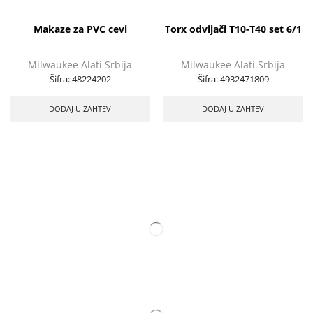
Makaze za PVC cevi
Torx odvijači T10-T40 set 6/1
Milwaukee Alati Srbija
Milwaukee Alati Srbija
Šifra:
48224202
Šifra:
4932471809
DODAJ U ZAHTEV
DODAJ U ZAHTEV