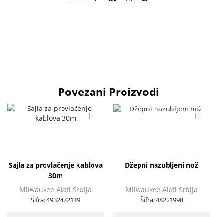
Povezani Proizvodi
Sajla za provlačenje kablova
Džepni nazubljeni nož
30m
Milwaukee Alati Srbija
Milwaukee Alati Srbija
Šifra:
4932472119
Šifra:
48221998