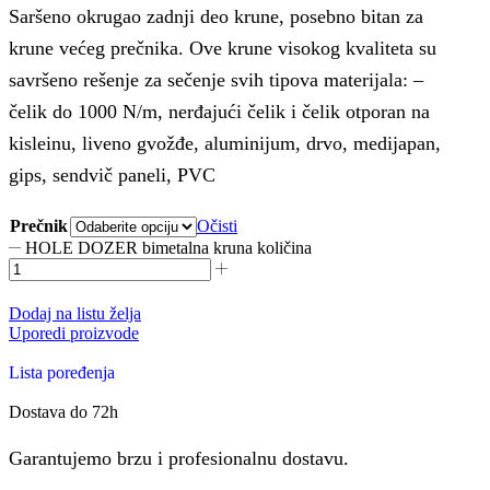
Saršeno okrugao zadnji deo krune, posebno bitan za
krune većeg prečnika. Ove krune visokog kvaliteta su
savršeno rešenje za sečenje svih tipova materijala: –
čelik do 1000 N/m, nerđajući čelik i čelik otporan na
kisleinu, liveno gvožđe, aluminijum, drvo, medijapan,
gips, sendvič paneli, PVC
Prečnik
Očisti
HOLE DOZER bimetalna kruna količina
Dodaj na listu želja
Uporedi proizvode
Lista poređenja
Dostava do 72h
Garantujemo brzu i profesionalnu dostavu.