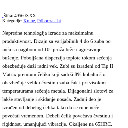
Šifra:
49560XXX
Kategorije:
Krune
,
Pribor za alat
Napredna tehnologija izrade za maksimalnu
produktivnost. Dizajn sa varijabilnih 4 do 6 zuba po
inču sa nagibom od 10° pruža brže i agresivnije
bušenje. Poboljšana disperzija toplote tokom sečenja
obezbeđuje duži radni vek. Zubi su izrađeni od Tip II
Matrix premium čelika koji sadrži 8% kobalta što
obezbeđuje veliku čvrstinu zuba čak i pri visokim
temperaturama sečenja metala. Dijagonalni slotovi za
lakše stavljanje i skidanje nosača. Zadnji deo je
izrađen od debelog čelika tako da se rupe neće
povećati vremenom. Debeli čelik povećava čvrstinu i
rigidnost, umanjujući vibracije. Okaljene na 65HRC.