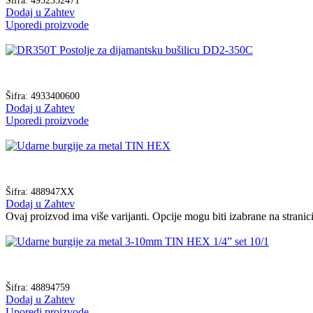
Dodaj u Zahtev
Uporedi proizvode
Šifra:
4933400600
Dodaj u Zahtev
Uporedi proizvode
Šifra:
488947XX
Dodaj u Zahtev
Ovaj proizvod ima više varijanti. Opcije mogu biti izabrane na strani
Šifra:
48894759
Dodaj u Zahtev
Uporedi proizvode