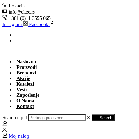
Lokacija
info@eltec.rs
+381 (0)11 3555 065
Instagram
Facebook
Naslovna
Proizvodi
Brendovi
Akcije
Katalozi
Vesti
Zaposlenje
O Nama
Kontakt
Search input
Search
Moj nalog