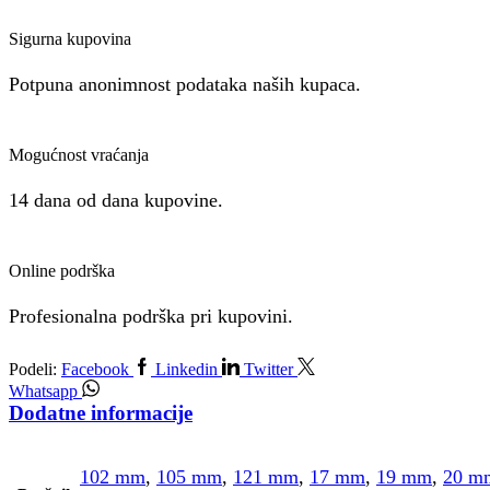
Sigurna kupovina
Potpuna anonimnost podataka naših kupaca.
Mogućnost vraćanja
14 dana od dana kupovine.
Online podrška
Profesionalna podrška pri kupovini.
Podeli:
Facebook
Linkedin
Twitter
Whatsapp
Dodatne informacije
102 mm
,
105 mm
,
121 mm
,
17 mm
,
19 mm
,
20 m