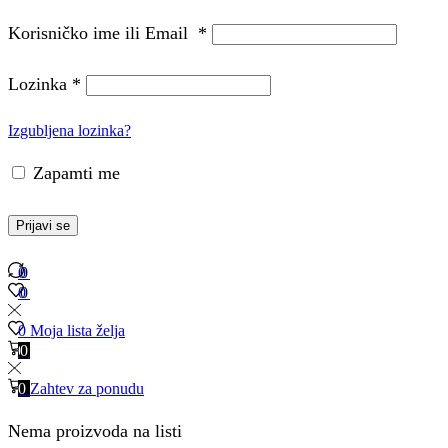
Korisničko ime ili Email
*
Lozinka
*
Izgubljena lozinka?
Zapamti me
Prijavi se
0
0
0
0
0
Moja lista želja
0
0
0
Zahtev za ponudu
Nema proizvoda na listi