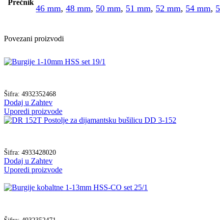
Prečnik
46 mm
,
48 mm
,
50 mm
,
51 mm
,
52 mm
,
54 mm
,
Povezani proizvodi
Šifra:
4932352468
Dodaj u Zahtev
Uporedi proizvode
Šifra:
4933428020
Dodaj u Zahtev
Uporedi proizvode
Šifra:
4932352471