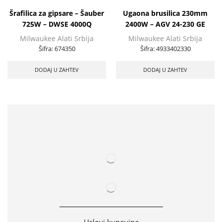
Šrafilica za gipsare – Šauber
Ugaona brusilica 230mm
725W – DWSE 4000Q
2400W – AGV 24-230 GE
Milwaukee Alati Srbija
Milwaukee Alati Srbija
Šifra:
674350
Šifra:
4933402330
DODAJ U ZAHTEV
DODAJ U ZAHTEV