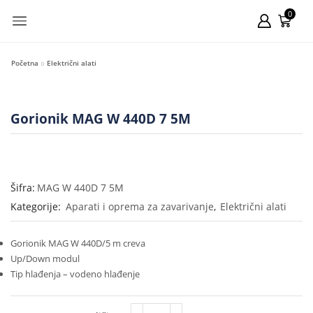
0
Početna
Električni alati
Gorionik MAG W 440D 7 5M
Šifra:
MAG W 440D 7 5M
Kategorije:
Aparati i oprema za zavarivanje
,
Električni alati
Gorionik MAG W 440D/5 m creva
Up/Down modul
Tip hlađenja – vodeno hlađenje