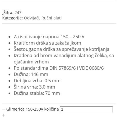
Šifra:
247
Kategorije:
Odvijači
,
Ručni alati
Za ispitivanje napona 150 – 250 V
Kraftform drška sa zakačaljkom
Šestougaona drška za sprečavanje kotrljanja
Izrađena od hrom-vanadijum alatnog čelika, sa
ojačanim vrhom
Po standardima DIN 57869/6 i VDE 0680/6
Dužina: 146 mm
Debljina vrha: 0.5 mm
Širina vrha: 3.0 mm
Dužina stabla: 70 mm
Glimerica 150-250V količina