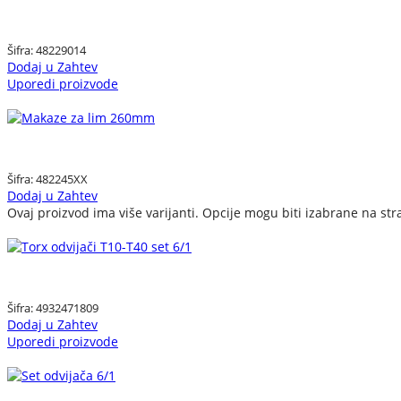
Šifra:
48229014
Dodaj u Zahtev
Uporedi proizvode
Šifra:
482245XX
Dodaj u Zahtev
Ovaj proizvod ima više varijanti. Opcije mogu biti izabrane na str
Šifra:
4932471809
Dodaj u Zahtev
Uporedi proizvode