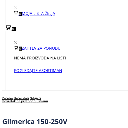
MOJA LISTA ŽELJA
0
0
0
ZAHTEV ZA PONUDU
0
NEMA PROIZVODA NA LISTI
POGLEDAJTE ASORTIMAN
Početna
Ručni alati
Odvijači
Povratak na prethodnu stranu
Glimerica 150-250V