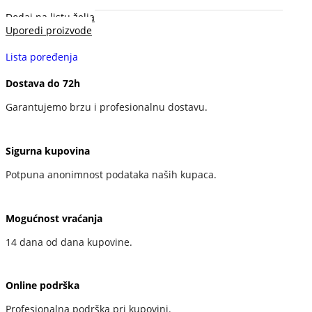
Dodaj na listu želja
Uporedi proizvode
Lista poređenja
Dostava do 72h
Garantujemo brzu i profesionalnu dostavu.
Sigurna kupovina
Potpuna anonimnost podataka naših kupaca.
Mogućnost vraćanja
14 dana od dana kupovine.
Online podrška
Profesionalna podrška pri kupovini.