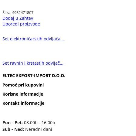
Šifra:
4932471807
Dodaj u Zahtev
Uporedi proizvode
Set elektroničarskih odvijača ...
Set ravnih i krstastih odvijač...
ELTEC EXPORT-IMPORT D.O.O.
Pomoć pri kupovini
Korisne informacije
Kontakt informacije
Pon - Pet:
08:00h - 16:00h
Sub - Ned:
Neradni dani