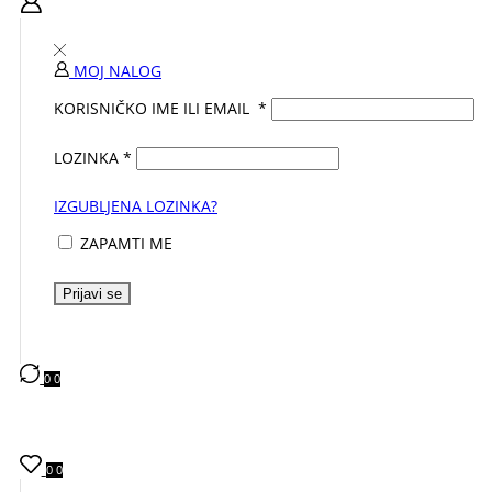
MOJ NALOG
KORISNIČKO IME ILI EMAIL
*
LOZINKA
*
IZGUBLJENA LOZINKA?
ZAPAMTI ME
Prijavi se
0
0
0
0