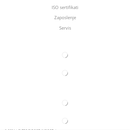
ISO sertifikati
Zaposlenje
Servis
Eltec Export-Import Beograd
Eltec Export-Import Novi Sad