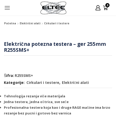
0
Početna
Električni alati
Cirkulari i testere
Električna potezna testera – ger 255mm
R255SMS+
Šifra:
R255SMS+
Kategorije:
Cirkulari i testere
,
Električni alati
Tehnologija rezanja više materijala
Jedna testera, jedna oštrica, sve seče
Profesionalna testera koja kao i druge RAGE mašine ima brzo
rezanje bez pucni i gotovo bez varnica