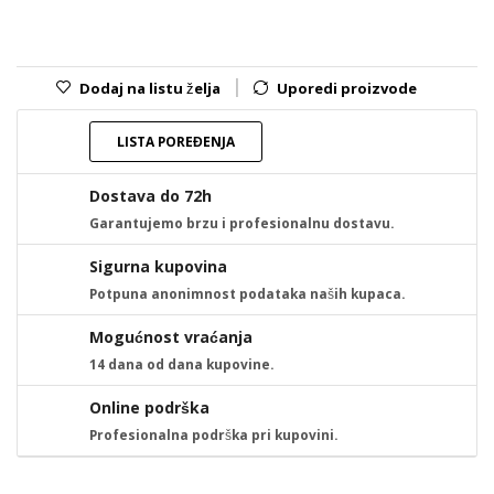
Dodaj na listu želja
Uporedi proizvode
LISTA POREĐENJA
Dostava do 72h
Garantujemo brzu i profesionalnu dostavu.
Sigurna kupovina
Potpuna anonimnost podataka naših kupaca.
Mogućnost vraćanja
14 dana od dana kupovine.
Online podrška
Profesionalna podrška pri kupovini.