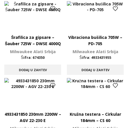
Šrafilica za gipsare –
Vibraciona bušilica 705W –
Šauber 725W – DWSE 4000Q
PD-705
Milwaukee Alati Srbija
Milwaukee Alati Srbija
Šifra:
674350
Šifra:
4933431955
DODAJ U ZAHTEV
DODAJ U ZAHTEV
4933431850 230mm 2200W –
Kružna testera – Cirkular
AGV 22-230 E
184mm – CS 60