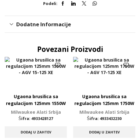
Podeli:
Dodatne Informacije
Povezani Proizvodi
Ugaona brusilica sa
Ugaona brusilica sa
regulacijom 125mm 1550W
regulacijom 125mm 1750W
– AGV 15-125 XE
– AGV 17-125 XE
Milwaukee Alati Srbija
Milwaukee Alati Srbija
Šifra:
4933428127
Šifra:
4933432230
DODAJ U ZAHTEV
DODAJ U ZAHTEV