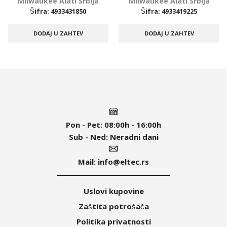
Milwaukee Alati Srbija
Milwaukee Alati Srbija
Šifra:
4933431850
Šifra:
4933419225
DODAJ U ZAHTEV
DODAJ U ZAHTEV
Pon - Pet:
08:00h - 16:00h
Sub - Ned:
Neradni dani
Mail:
info@eltec.rs
Uslovi kupovine
Zaštita potrošača
Politika privatnosti