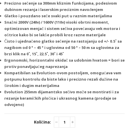
Precizno sečenje sa 300mm kliznim funkcijama, podesivom
dubinom rezanja i laserskim preciznim navođenjem
Glatko i pouzdano seče svaki put u raznim materijalima
Snažni 2000V (240v) / 1600V (110v) visoki obrtni moment,
optimizovan menjač i sistem sečiva povećavaju vek motora i
oštrice kako bi se lakše probili kroz razne materijale
Čisto i ujednačeno glatko sečenje na rastojanju od +/- 0.5˚ sa
nagibom od 0 ° – 45 ° i uglovima od 50 ° – 50 m sa uglovima za
brzi klik na 0˚, 15˚, 22.5˚, 30˚ i 45˚
Ergonomski, horizontalni okidač sa udobnim hvatom = bori se
protiv ponavljajućeg naprezanja
Kompatibilan sa Evolution-ovom postoljem, omogućava vam
potpunu kontrolu da biste lako i precizno rezali dužine na
širokim i dugim materijalima
Evolution 255mm dijamantsko sečivo može se montirati i za
rezanje keramičkih pločica i ukrasnog kamena (prodaje se
odvojeno)