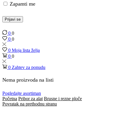
Zapamti me
Prijavi se
0
0
0
0
0
Moja lista želja
0
0
0
Zahtev za ponudu
Nema proizvoda na listi
Pogledajte asortiman
Početna
Pribor za alat
Brusne i rezne ploče
Povratak na prethodnu stranu