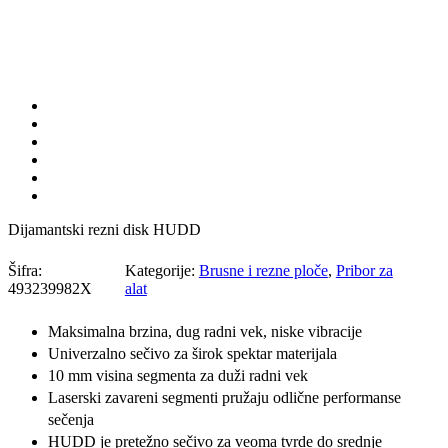
Dijamantski rezni disk HUDD
Šifra:
Kategorije:
Brusne i rezne ploče
,
Pribor za
493239982X
alat
Maksimalna brzina, dug radni vek, niske vibracije
Univerzalno sečivo za širok spektar materijala
10 mm visina segmenta za duži radni vek
Laserski zavareni segmenti pružaju odlične performanse
sečenja
HUDD je pretežno sečivo za veoma tvrde do srednje