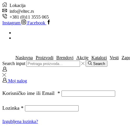
Lokacija
info@eltec.rs
+381 (0)11 3555 065
Instagram
Facebook
Naslovna
Proizvodi
Brendovi
Akcije
Katalozi
Vesti
Zapo
Search input
Search
Moj nalog
Korisničko ime ili Email
*
Lozinka
*
Izgubljena lozinka?