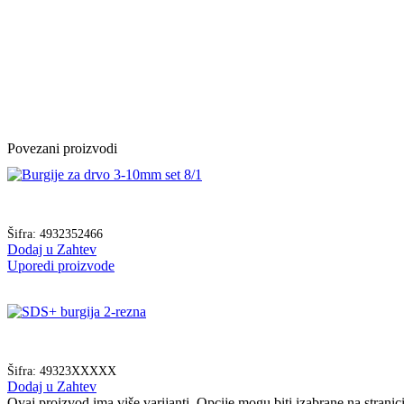
Povezani proizvodi
Šifra:
4932352466
Dodaj u Zahtev
Uporedi proizvode
Šifra:
49323XXXXX
Dodaj u Zahtev
Ovaj proizvod ima više varijanti. Opcije mogu biti izabrane na strani