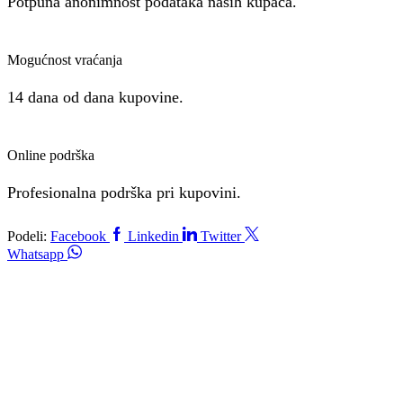
Potpuna anonimnost podataka naših kupaca.
Mogućnost vraćanja
14 dana od dana kupovine.
Online podrška
Profesionalna podrška pri kupovini.
Podeli:
Facebook
Linkedin
Twitter
Whatsapp