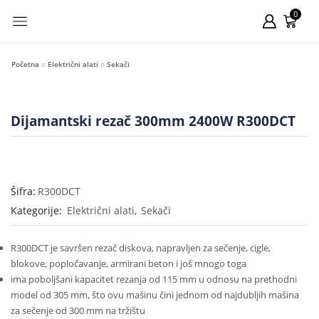
0
Početna
Električni alati
Sekači
Dijamantski rezač 300mm 2400W R300DCT
Šifra:
R300DCT
Kategorije:
Električni alati
,
Sekači
R300DCT je savršen rezač diskova, napravljen za sečenje, cigle,
blokove, popločavanje, armirani beton i još mnogo toga
ima poboljšani kapacitet rezanja od 115 mm u odnosu na prethodni
model od 305 mm, što ovu mašinu čini jednom od najdubljih mašina
za sečenje od 300 mm na tržištu