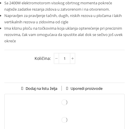
Sa 2400W elektromotorom visokog obrtnog momenta pokreće
najteže zadatke rezanja zidova u zatvorenom i na otvorenom.
Napravljen za pravljenje tačnih, dugih, niskih rezova u pločama i lakih
vertikalnih rezova u zidovima od cigle
Ima kliznu ploču na točkovima koja uklanja opterećenje pri preciznim
rezovima, čak vam omogućava da spustite alat dok se sečivo još uvek
okreće
Uporedi proizvode
Dodaj na listu želja