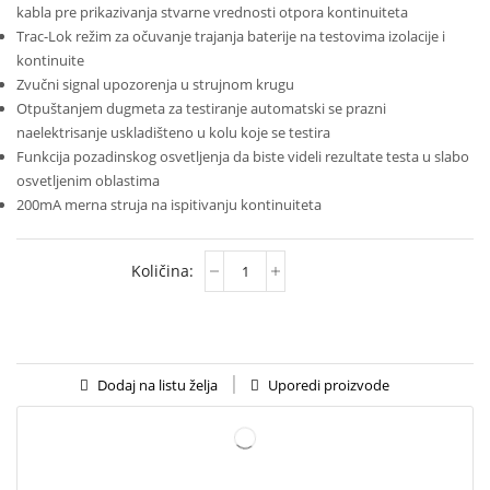
kabla pre prikazivanja stvarne vrednosti otpora kontinuiteta
Trac-Lok režim za očuvanje trajanja baterije na testovima izolacije i
kontinuite
Zvučni signal upozorenja u strujnom krugu
Otpuštanjem dugmeta za testiranje automatski se prazni
naelektrisanje uskladišteno u kolu koje se testira
Funkcija pozadinskog osvetljenja da biste videli rezultate testa u slabo
osvetljenim oblastima
200mA merna struja na ispitivanju kontinuiteta
Uporedi proizvode
Dodaj na listu želja