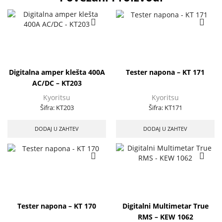
Digitalna amper klešta 400A
Tester napona – KT 171
AC/DC – KT203
Kyoritsu
Kyoritsu
Šifra:
KT203
Šifra:
KT171
DODAJ U ZAHTEV
DODAJ U ZAHTEV
Tester napona – KT 170
Digitalni Multimetar True
RMS – KEW 1062