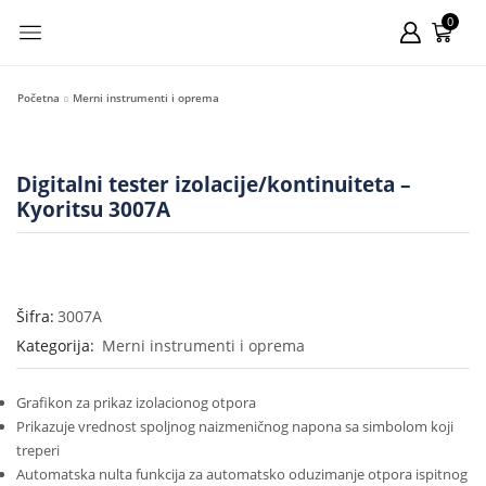
0
Početna
Merni instrumenti i oprema
Digitalni tester izolacije/kontinuiteta –
Kyoritsu 3007A
Šifra:
3007A
Kategorija:
Merni instrumenti i oprema
Grafikon za prikaz izolacionog otpora
Prikazuje vrednost spoljnog naizmeničnog napona sa simbolom koji
treperi
Automatska nulta funkcija za automatsko oduzimanje otpora ispitnog