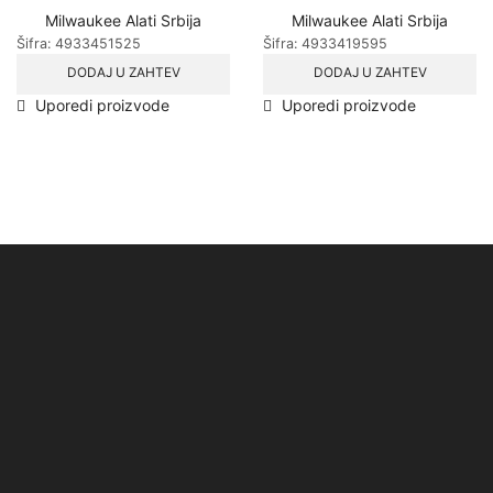
Milwaukee Alati Srbija
Milwaukee Alati Srbija
Šifra:
4933451525
Šifra:
4933419595
DODAJ U ZAHTEV
DODAJ U ZAHTEV
Uporedi proizvode
Uporedi proizvode