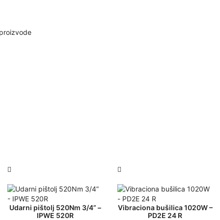
proizvode
Udarni pištolj 520Nm 3/4” –
Vibraciona bušilica 1020W –
IPWE 520R
PD2E 24 R