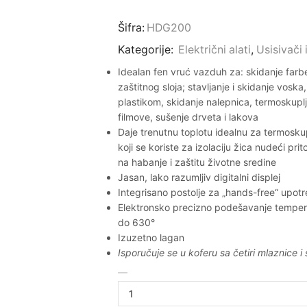
Šifra:
HDG200
Kategorije:
Električni alati
,
Usisivači 
Idealan fen vruć vazduh za: skidanje farb
zaštitnog sloja; stavljanje i skidanje voska
plastikom, skidanje nalepnica, termoskuplj
filmove, sušenje drveta i lakova
Daje trenutnu toplotu idealnu za termoskup
koji se koriste za izolaciju žica nudeći pr
na habanje i zaštitu životne sredine
Jasan, lako razumljiv digitalni displej
Integrisano postolje za „hands-free“ upot
Elektronsko precizno podešavanje temper
do 630°
Izuzetno lagan
Isporučuje se u koferu sa četiri mlaznice 
Digitalni
fen
2000W