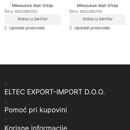
Milwaukee Alati Srbija
Milwaukee Alati Srbija
Šifra:
4933385150
Šifra:
4933385100
DODAJ U ZAHTEV
DODAJ U ZAHTEV
Uporedi proizvode
Uporedi proizvode
ELTEC EXPORT-IMPORT D.O.O.
Pomoć pri kupovini
Korisne informacije