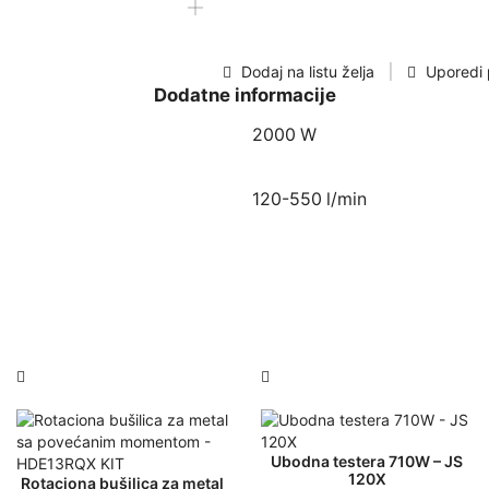
HDG200
količina
Dodaj na listu želja
Uporedi 
Dodatne informacije
2000 W
120-550 l/min
Ubodna testera 710W – JS
120X
Rotaciona bušilica za metal