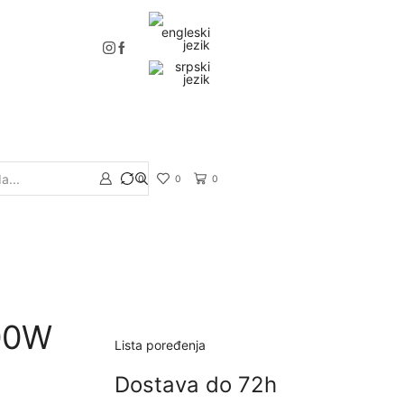
0
0
0
Search
input
000W
Lista poređenja
Dostava do 72h