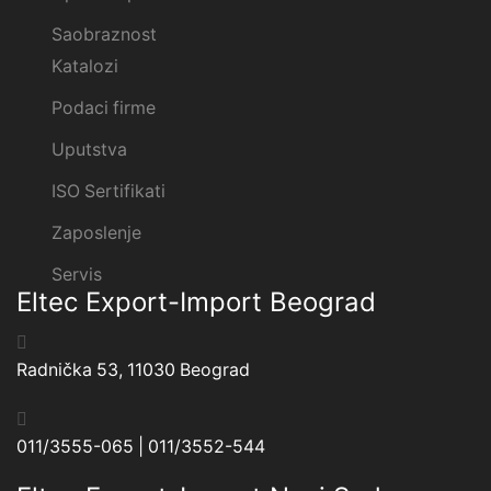
Saobraznost
Katalozi
Podaci firme
Uputstva
ISO Sertifikati
Zaposlenje
Servis
Eltec Export-Import Beograd
Radnička 53, 11030 Beograd
011/3555-065 | 011/3552-544