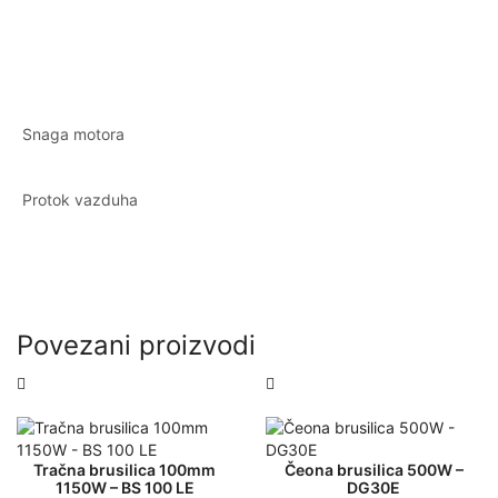
Snaga motora
Protok vazduha
Povezani proizvodi
Tračna brusilica 100mm
Čeona brusilica 500W –
1150W – BS 100 LE
DG30E