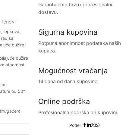
Garantujemo brzu i profesionalnu
dostavu.
i fenovi
Sigurna kupovina
e, lepkova,
, rad sa
Potpuna anonimnost podataka naših
ajuće bužire i
kupaca.
ljajuće bužire
itom otpornost
Mogućnost vraćanja
14 dana od dana kupovine.
rebu
ature od 50°
Online podrška
i strugačem
Profesionalna podrška pri kupovini.
Podeli: