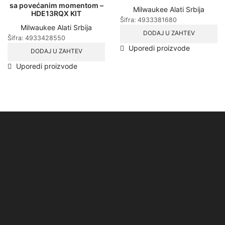
sa povećanim momentom –
Milwaukee Alati Srbija
HDE13RQX KIT
Šifra:
4933381680
Milwaukee Alati Srbija
DODAJ U ZAHTEV
Šifra:
4933428550
Uporedi proizvode
DODAJ U ZAHTEV
Uporedi proizvode