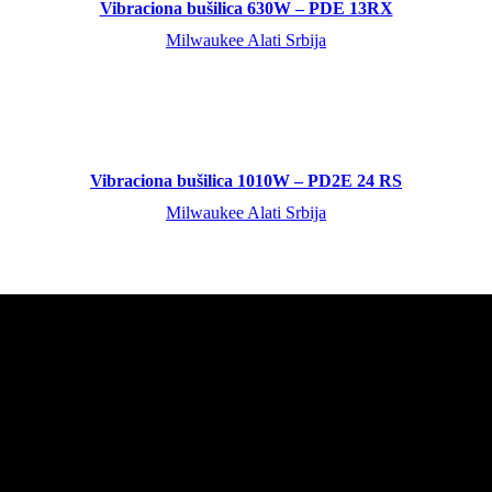
Vibraciona bušilica 630W – PDE 13RX
Milwaukee Alati Srbija
Vibraciona bušilica 1010W – PD2E 24 RS
Milwaukee Alati Srbija