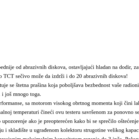
nije od abrazivnih diskova, ostavljajući hladan na dodir, zav
no TCT sečivo može da izdrži i do 20 abrazivnih diskova!
uje se štetna prašina koja poboljšava bezbednost vaše radioni
i i još mnogo toga.
ormanse, sa motorom visokog obrtnog momenta koji čini lak 
lnoj temperaturi čineći ovu testeru savršenom za ponovno seč
o upozorenje ako je preopterećen kako bi se sprečilo oštećen
ju i skladište u ugrađenom kolektoru strugotine velikog kapac
mpresivnim maksimalnim kapacitetom rezanja do 3 inča. Polu