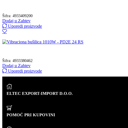
Šifra:
4933409200
Dodaj u Zahtev
Uporedi proizvode
Šifra:
4933380462
Dodaj u Zahtev
Uporedi proizvode
ELTEC EXPORT-IMPORT D.O.O.
POMOĆ PRI KUPOVINI