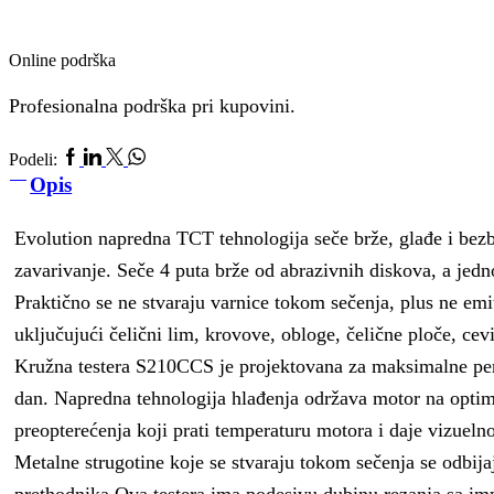
Online podrška
Profesionalna podrška pri kupovini.
Facebook
Linkedin
Twitter
Whatsapp
Podeli:
Opis
Evolution napredna TCT tehnologija seče brže, glađe i bezbed
zavarivanje. Seče 4 puta brže od abrazivnih diskova, a jed
Praktično se ne stvaraju varnice tokom sečenja, plus ne emit
uključujući čelični lim, krovove, obloge, čelične ploče, cev
Kružna testera S210CCS je projektovana za maksimalne perf
dan. Napredna tehnologija hlađenja održava motor na optima
preopterećenja koji prati temperaturu motora i daje vizueln
Metalne strugotine koje se stvaraju tokom sečenja se odbija
prethodnika.Ova testera ima podesivu dubinu rezanja sa i