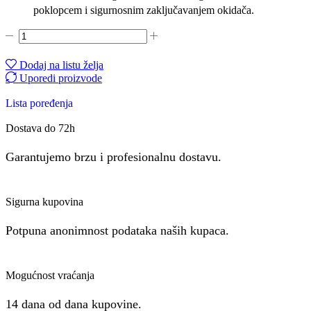
poklopcem i sigurnosnim zaključavanjem okidača.
Cirkular
za
čelik
Dodaj na listu želja
210mm
Uporedi proizvode
S210CCS
količina
Lista poređenja
Dostava do 72h
Garantujemo brzu i profesionalnu dostavu.
Sigurna kupovina
Potpuna anonimnost podataka naših kupaca.
Mogućnost vraćanja
14 dana od dana kupovine.