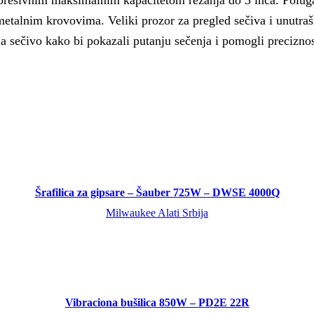
etalnim krovovima. Veliki prozor za pregled sečiva i unutrašn
a sečivo kako bi pokazali putanju sečenja i pomogli preciznos
Šrafilica za gipsare – Šauber 725W – DWSE 4000Q
Milwaukee Alati Srbija
Vibraciona bušilica 850W – PD2E 22R