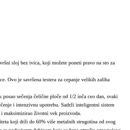
ršni sloj bez ivica, koji možete poneti pravo na sto za
ce. Ovo je savršena testera za cepanje velikih zaliha
posao sečenja čelične ploče od 1/2 inča ceo dan, svaki
enje i intenzivnu upotrebu. Sadrži inteligentni sistem
je i maksimizirao životni vek proizvoda.
iteta koji drži do 60% više metalnih strugotina od svog
ga sa podesivom dubinom koja se brzo otpušta omogućava