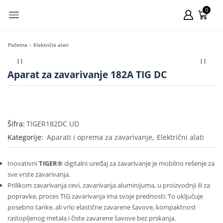
0
Početna
Električni alati
Aparat za zavarivanje 182A TIG DC
Šifra:
TIGER182DC UD
Kategorije:
Aparati i oprema za zavarivanje
,
Električni alati
Inovativni
TIGER®
digitalni uređaj za zavarivanje je mobilno rešenje za
sve vrste zavarivanja.
Prilikom zavarivanja cevi, zavarivanja aluminijuma, u proizvodnji ili za
popravke, proces TIG zavarivanja ima svoje prednosti: To uključuje
posebno tanke, ali vrlo elastične zavarene šavove, kompaktnost
rastopljenog metala i čiste zavarene šavove bez prskanja.