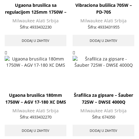
Ugaona brusilica sa
Vibraciona bušilica 705W –
regulacijom 125mm 1750W –
PD-705
AGV 17-125 XE
Milwaukee Alati Srbija
Milwaukee Alati Srbija
Šifra:
4933432230
Šifra:
4933431955
DODAJ U ZAHTEV
DODAJ U ZAHTEV
Ugaona brusilica 180mm
Šrafilica za gipsare – Šauber
1750W – AGV 17-180 XC DMS
725W – DWSE 4000Q
Milwaukee Alati Srbija
Milwaukee Alati Srbija
Šifra:
4933432270
Šifra:
674350
DODAJ U ZAHTEV
DODAJ U ZAHTEV