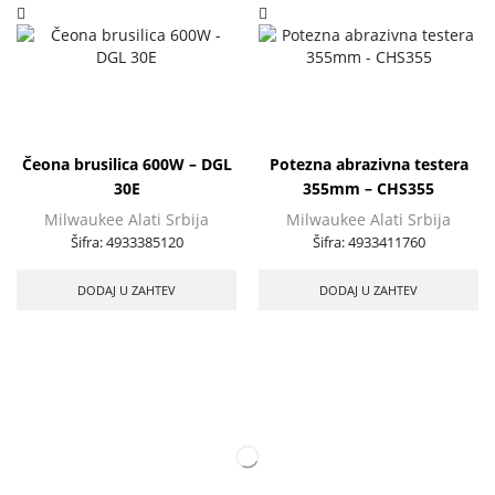
Čeona brusilica 600W – DGL
Potezna abrazivna testera
30E
355mm – CHS355
Milwaukee Alati Srbija
Milwaukee Alati Srbija
Šifra:
4933385120
Šifra:
4933411760
DODAJ U ZAHTEV
DODAJ U ZAHTEV