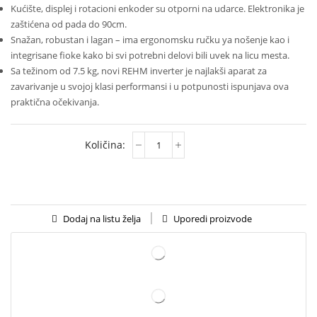
Kućište, displej i rotacioni enkoder su otporni na udarce. Elektronika je
zaštićena od pada do 90cm.
Snažan, robustan i lagan – ima ergonomsku ručku ya nošenje kao i
integrisane fioke kako bi svi potrebni delovi bili uvek na licu mesta.
Sa težinom od 7.5 kg, novi REHM inverter je najlakši aparat za
zavarivanje u svojoj klasi performansi i u potpunosti ispunjava ova
praktična očekivanja.
Uporedi proizvode
Dodaj na listu želja