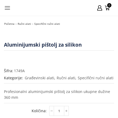
0
Početna
Ručni alati
Specifični ručni alati
Aluminijumski pištolj za silikon
Šifra:
1749A
Kategorije:
Građevinski alati
,
Ručni alati
,
Specifični ručni alati
Profesionalni aluminijumski pištolj za silikon ukupne dužine
360 mm