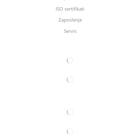
ISO sertifikati
Zaposlenje
Servis
Eltec Export-Import Beograd
Eltec Export-Import Novi Sad