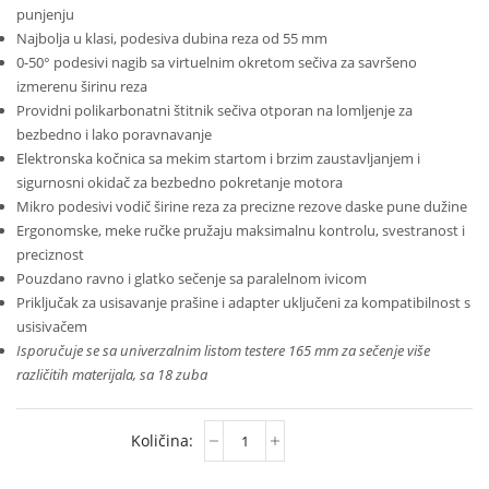
punjenju
Najbolja u klasi, podesiva dubina reza od 55 mm
0-50° podesivi nagib sa virtuelnim okretom sečiva za savršeno
izmerenu širinu reza
Providni polikarbonatni štitnik sečiva otporan na lomljenje za
bezbedno i lako poravnavanje
Elektronska kočnica sa mekim startom i brzim zaustavljanjem i
sigurnosni okidač za bezbedno pokretanje motora
Mikro podesivi vodič širine reza za precizne rezove daske pune dužine
Ergonomske, meke ručke pružaju maksimalnu kontrolu, svestranost i
preciznost
Pouzdano ravno i glatko sečenje sa paralelnom ivicom
Priključak za usisavanje prašine i adapter uključeni za kompatibilnost s
usisivačem
Isporučuje se sa univerzalnim listom testere 165 mm za sečenje više
različitih materijala, sa 18 zuba