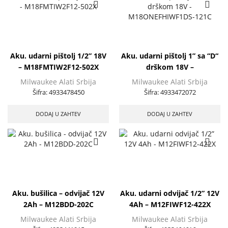
Aku. udarni pištolj 1/2” 18V
Aku. udarni pištolj 1” sa “D“
– M18FMTIW2F12-502X
drškom 18V –
M18ONEFHIWF1DS-121C
Milwaukee Alati Srbija
Milwaukee Alati Srbija
Šifra:
4933478450
Šifra:
4933472072
DODAJ U ZAHTEV
DODAJ U ZAHTEV
Aku. bušilica – odvijač 12V
Aku. udarni odvijač 1/2” 12V
2Ah – M12BDD-202C
4Ah – M12FIWF12-422X
Milwaukee Alati Srbija
Milwaukee Alati Srbija