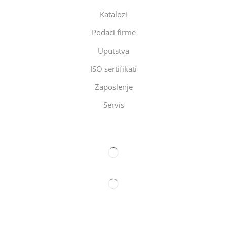
Katalozi
Podaci firme
Uputstva
ISO sertifikati
Zaposlenje
Servis
Eltec Export-Import Beograd
Eltec Export-Import Novi Sad