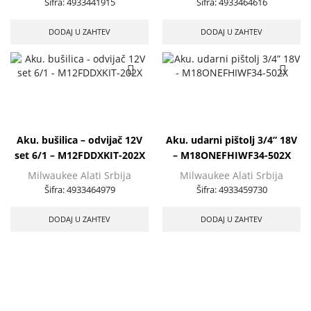
Šifra:
4933441915
Šifra:
4933464616
DODAJ U ZAHTEV
DODAJ U ZAHTEV
Aku. bušilica – odvijač 12V
Aku. udarni pištolj 3/4” 18V
set 6/1 – M12FDDXKIT-202X
– M18ONEFHIWF34-502X
Milwaukee Alati Srbija
Milwaukee Alati Srbija
Šifra:
4933464979
Šifra:
4933459730
DODAJ U ZAHTEV
DODAJ U ZAHTEV