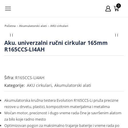
0
Početna
Akumulatorski alati
AKU cirkulari
Aku. univerzalni ručni cirkular 165mm
R165CCS-LI4AH
Šifra:
R165CCS-LI4AH
Kategorije:
AKU cirkulari
,
Akumulatorski alati
Akumulatorska kružna testera Evolution R165CCS-Li pruža precizne
rezove u drvetu, plastici, kompozitnim materijalima i metalima
Moćan motor, preciznost i dugo vreme rada čine je savršenim alatom
za bilo koje radno mesto
Optimizovan pogon za maksimalno trajanje baterije i vreme rada po