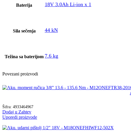
18V 3.0Ah Li-ion x 1
Baterija
44 kN
Sila sečenja
7.6 kg
Težina sa baterijom
Povezani proizvodi
Šifra:
4933464967
Dodaj u Zahtev
Uporedi proizvode