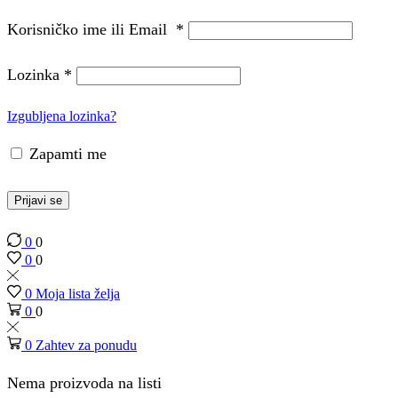
Korisničko ime ili Email
*
Lozinka
*
Izgubljena lozinka?
Zapamti me
Prijavi se
0
0
0
0
0
Moja lista želja
0
0
0
Zahtev za ponudu
Nema proizvoda na listi