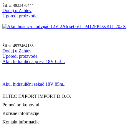
Šifra:
4933478444
Dodaj u Zahtev
Uporedi proizvode
Šifra:
4933464138
Dodaj u Zahtev
Uporedi proizvode
Aku. hidraulična presa 18V 6-3...
Aku. hidraulični sekač 18V 85m...
ELTEC EXPORT-IMPORT D.O.O.
Pomoć pri kupovini
Korisne informacije
Kontakt informacije