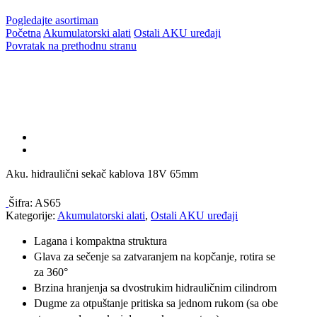
Pogledajte asortiman
Početna
Akumulatorski alati
Ostali AKU uređaji
Povratak na prethodnu stranu
Aku. hidraulični sekač kablova 18V 65mm
Šifra:
AS65
Kategorije:
Akumulatorski alati
,
Ostali AKU uređaji
Lagana i kompaktna struktura
Glava za sečenje sa zatvaranjem na kopčanje, rotira se
za 360°
Brzina hranjenja sa dvostrukim hidrauličnim cilindrom
Dugme za otpuštanje pritiska sa jednom rukom (sa obe