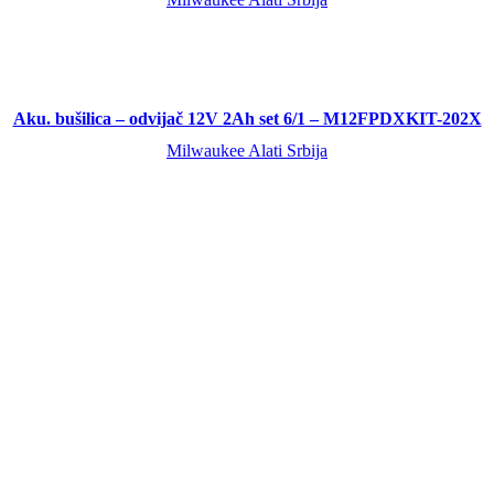
Aku. bušilica – odvijač 12V 2Ah set 6/1 – M12FPDXKIT-202X
Milwaukee Alati Srbija