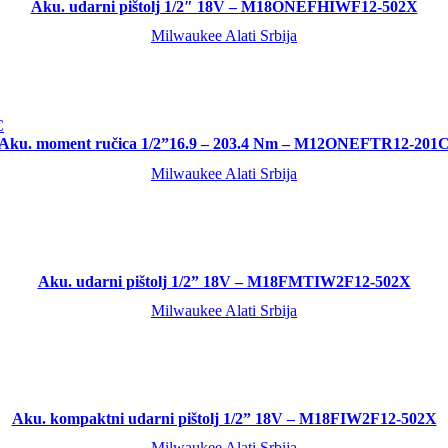
Aku. udarni pištolj 1/2″ 18V – M18ONEFHIWF12-502X
Milwaukee Alati Srbija
Aku. moment ručica 1/2”16.9 – 203.4 Nm – M12ONEFTR12-201
Milwaukee Alati Srbija
Aku. udarni pištolj 1/2” 18V – M18FMTIW2F12-502X
Milwaukee Alati Srbija
Aku. kompaktni udarni pištolj 1/2” 18V – M18FIW2F12-502X
Milwaukee Alati Srbija