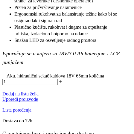
strane, za levoruke i desnoruke operatere)
Prsten za pričvršćivanje naramenice
Ergonomski rukohvat za balansiranje težine kako bi se
osigurao lak i siguran rad
Plastično kućište, rukohvat i dugme za otpuštanje
pritiska, izolaciono i otporno na udarce
Snažan LED za osvetljenje radnog prostora
Isporučuje se u koferu sa 18V/3.0 Ah baterijom i LG8
punjačem
Aku. hidraulični sekač kablova 18V 65mm količina
Dodaj na listu želja
Uporedi proizvode
Lista poređenja
Dostava do 72h
Garantujemo brzu i profesionalnu dostavu.