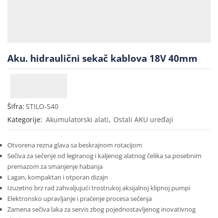
Aku. hidraulični sekač kablova 18V 40mm
Šifra:
STILO-S40
Kategorije:
Akumulatorski alati
,
Ostali AKU uređaji
Otvorena rezna glava sa beskrajnom rotacijom
Sečiva za sečenje od legiranog i kaljenog alatnog čelika sa posebnim
premazom za smanjenje habanja
Lagan, kompaktan i otporan dizajn
Izuzetno brz rad zahvaljujući trostrukoj aksijalnoj klipnoj pumpi
Elektronsko upravljanje i praćenje procesa sečenja
Zamena sečiva laka za servis zbog pojednostavljenog inovativnog