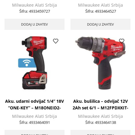
M18ONEPD2-502X
Milwaukee Alati Srbija
Milwaukee Alati Srbija
Šifra:
4933459727
Šifra:
4933464527
DODAJ U ZAHTEV
DODAJ U ZAHTEV
Aku. udarni odvijač 1/4” 18V
Aku. bušilica – odvijač 12V
“ONE-KEY” – M18ONEID2-
2Ah set 6/1 – M12FPDXKIT-
502X
202X
Milwaukee Alati Srbija
Milwaukee Alati Srbija
Šifra:
4933464091
Šifra:
4933464138