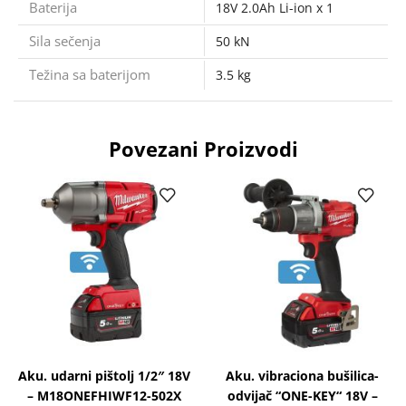
Baterija
18V 2.0Ah Li-ion x 1
Sila sečenja
50 kN
Težina sa baterijom
3.5 kg
Povezani Proizvodi
Aku. udarni pištolj 1/2″ 18V
Aku. vibraciona bušilica-
– M18ONEFHIWF12-502X
odvijač “ONE-KEY“ 18V –