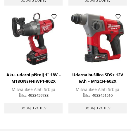
DODAJ U ZAHTEV
DODAJ U ZAHTEV
Aku. udarni pištolj 1” 18V –
Udarna bušilica SDS+ 12V
M18ONEFHIWF1-802X
6Ah – M12CH-602X
Milwaukee Alati Srbija
Milwaukee Alati Srbija
Šifra:
4933459733
Šifra:
4933451510
DODAJ U ZAHTEV
DODAJ U ZAHTEV