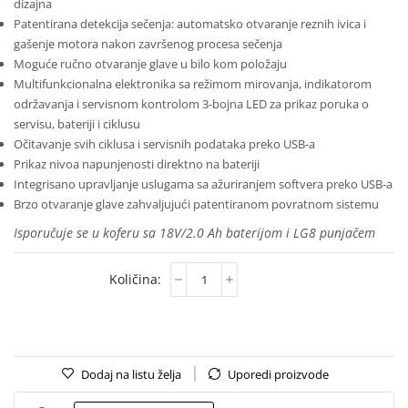
dizajna
Patentirana detekcija sečenja: automatsko otvaranje reznih ivica i
gašenje motora nakon završenog procesa sečenja
Moguće ručno otvaranje glave u bilo kom položaju
Multifunkcionalna elektronika sa režimom mirovanja, indikatorom
održavanja i servisnom kontrolom 3-bojna LED za prikaz poruka o
servisu, bateriji i ciklusu
Očitavanje svih ciklusa i servisnih podataka preko USB-a
Prikaz nivoa napunjenosti direktno na bateriji
Integrisano upravljanje uslugama sa ažuriranjem softvera preko USB-a
Brzo otvaranje glave zahvaljujući patentiranom povratnom sistemu
Isporučuje se u koferu sa 18V/2.0 Ah baterijom i LG8 punjačem
Dodaj na listu želja
Uporedi proizvode