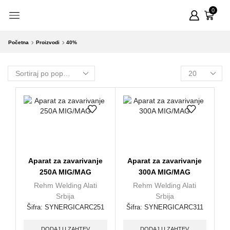
0
Početna
Proizvodi
40%
Aparat za zavarivanje
Aparat za zavarivanje
250A MIG/MAG
300A MIG/MAG
Rehm Welding Alati
Rehm Welding Alati
Srbija
Srbija
Šifra:
SYNERGICARC251
Šifra:
SYNERGICARC311
DODAJ U ZAHTEV
DODAJ U ZAHTEV