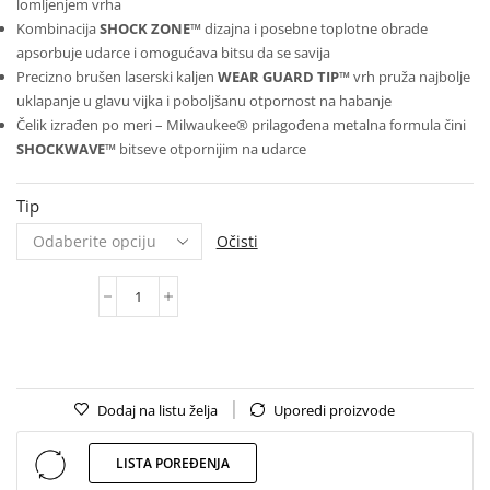
lomljenjem vrha
Kombinacija
SHOCK ZONE™
dizajna i posebne toplotne obrade
apsorbuje udarce i omogućava bitsu da se savija
Precizno brušen laserski kaljen
WEAR GUARD TIP™
vrh pruža najbolje
uklapanje u glavu vijka i poboljšanu otpornost na habanje
Čelik izrađen po meri – Milwaukee® prilagođena metalna formula čini
SHOCKWAVE™
bitseve otpornijim na udarce
Tip
Očisti
Dodaj na listu želja
Uporedi proizvode
LISTA POREĐENJA