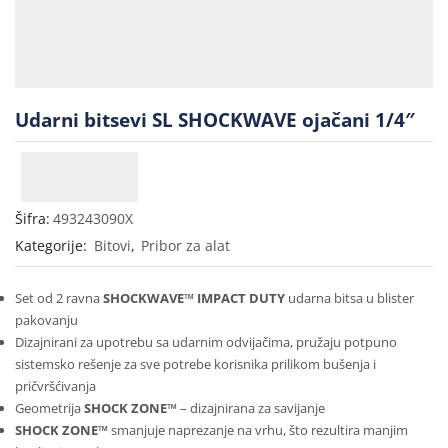
Udarni bitsevi SL SHOCKWAVE ojačani 1/4″
Šifra:
493243090X
Kategorije:
Bitovi
,
Pribor za alat
Set od 2 ravna
SHOCKWAVE™ IMPACT DUTY
udarna bitsa u blister
pakovanju
Dizajnirani za upotrebu sa udarnim odvijačima, pružaju potpuno
sistemsko rešenje za sve potrebe korisnika prilikom bušenja i
pričvršćivanja
Geometrija
SHOCK ZONE™
– dizajnirana za savijanje
SHOCK ZONE™
smanjuje naprezanje na vrhu, što rezultira manjim