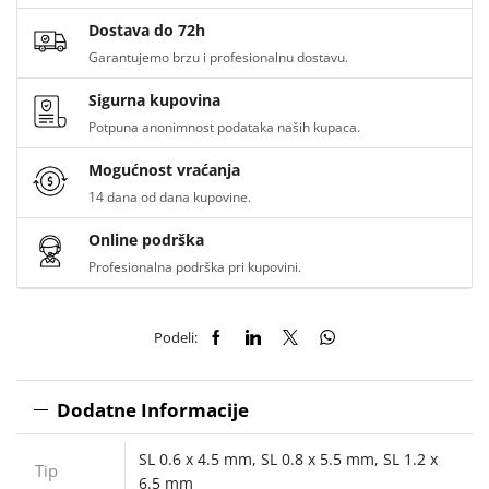
Dostava do 72h
Garantujemo brzu i profesionalnu dostavu.
Sigurna kupovina
Potpuna anonimnost podataka naših kupaca.
Mogućnost vraćanja
14 dana od dana kupovine.
Online podrška
Profesionalna podrška pri kupovini.
Podeli:
Dodatne Informacije
SL 0.6 x 4.5 mm
,
SL 0.8 x 5.5 mm
,
SL 1.2 x
Tip
6.5 mm