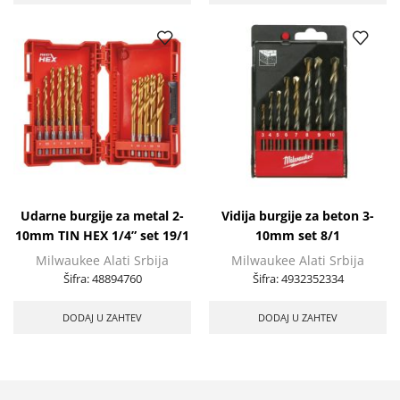
Udarne burgije za metal 2-
Vidija burgije za beton 3-
10mm TIN HEX 1/4” set 19/1
10mm set 8/1
Milwaukee Alati Srbija
Milwaukee Alati Srbija
Šifra:
48894760
Šifra:
4932352334
DODAJ U ZAHTEV
DODAJ U ZAHTEV