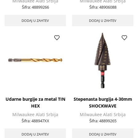
Milwaukee Alati Srbija
Milwaukee Alati Srbija
Šifra:
48899266
Šifra:
48906088
DODAJ U ZAHTEV
DODAJ U ZAHTEV
Udarne burgije za metal TIN
Stepenasta burgija 4-30mm
HEX
SHOCKWAVE
Milwaukee Alati Srbija
Milwaukee Alati Srbija
Šifra:
488947XX
Šifra:
48899265
DODAJ U ZAHTEV
DODAJ U ZAHTEV