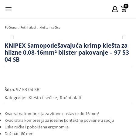
0
Početna
Ručni alati
Klešta i sečice
KNIPEX Samopodešavajuća krimp klešta za
hilzne 0.08-16mm² blister pakovanje – 97 53
04 SB
Šifra:
97 53 04 SB
Kategorije:
Klešta i sečice
,
Ručni alati
Kvadratna kompresija za žičane nastavke do 16 mm²
Kvadratna kompresija za idealne kontaktne površine u spoju
Uska ručka i poboljšana ergonomija
Dužina: 180 mm