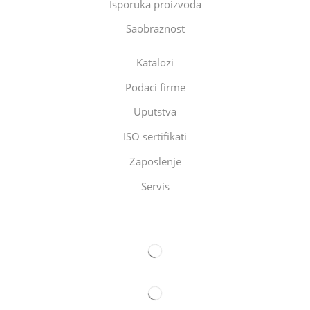
Isporuka proizvoda
Saobraznost
Katalozi
Podaci firme
Uputstva
ISO sertifikati
Zaposlenje
Servis
Eltec Export-Import Beograd