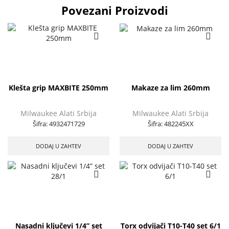
Povezani Proizvodi
Klešta grip MAXBITE 250mm
Makaze za lim 260mm
Milwaukee Alati Srbija
Milwaukee Alati Srbija
Šifra:
4932471729
Šifra:
482245XX
DODAJ U ZAHTEV
DODAJ U ZAHTEV
Nasadni ključevi 1/4” set
Torx odvijači T10-T40 set 6/1