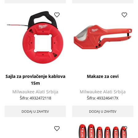
Sajla za provlačenje kablova
Makaze za cevi
15m
Milwaukee Alati Srbija
Milwaukee Alati Srbija
Šifra:
4932472118
Šifra:
493246417X
DODAJ U ZAHTEV
DODAJ U ZAHTEV