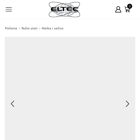
0
Početna
Ručni alati
Klešta i sečice