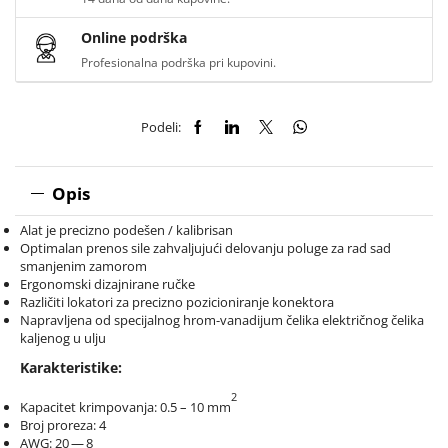
Online podrška
Profesionalna podrška pri kupovini.
Podeli:
Opis
Alat je precizno podešen / kalibrisan
Optimalan prenos sile zahvaljujući delovanju poluge za rad sad
smanjenim zamorom
Ergonomski dizajnirane ručke
Različiti lokatori za precizno pozicioniranje konektora
Napravljena od specijalnog hrom-vanadijum čelika električnog čelika
kaljenog u ulju
Karakteristike:
2
Kapacitet krimpovanja: 0.5 – 10 mm
Broj proreza: 4
AWG: 20 — 8