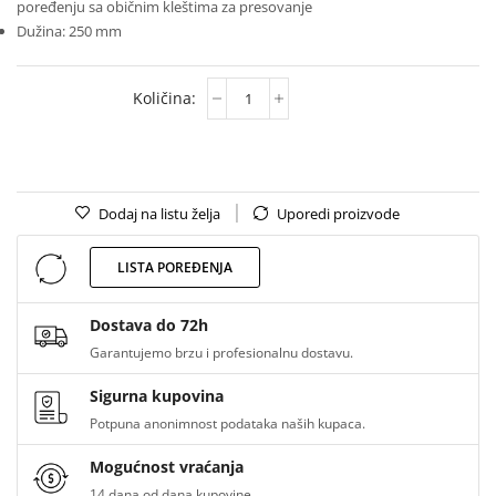
poređenju sa običnim kleštima za presovanje
Dužina: 250 mm
Dodaj na listu želja
Uporedi proizvode
LISTA POREĐENJA
Dostava do 72h
Garantujemo brzu i profesionalnu dostavu.
Sigurna kupovina
Potpuna anonimnost podataka naših kupaca.
Mogućnost vraćanja
14 dana od dana kupovine.