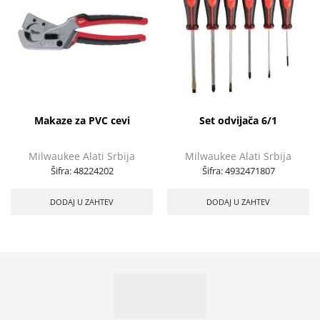
Makaze za PVC cevi
Set odvijača 6/1
Milwaukee Alati Srbija
Milwaukee Alati Srbija
Šifra:
48224202
Šifra:
4932471807
DODAJ U ZAHTEV
DODAJ U ZAHTEV