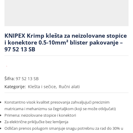
KNIPEX Krimp klešta za neizolovane stopice
i konektore 0.5-10mm² blister pakovanje –
97 52 13 SB
Šifra:
97 52 13 SB
Kategorije:
Klešta i sečice
,
Ručni alati
Konstantno visok kvalitet presovanja zahvaljujući preciznim
matricama i mehanizmu sa čegrtaljkom (koji se može otključati)
Primena: neizolovane stopice i konektori
Za električne priključke bez lemljenja
Odličan prenos polugom smanjuje snagu potrebnu za rad do 30% u