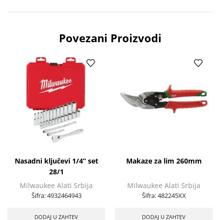
Povezani Proizvodi
Nasadni ključevi 1/4” set
Makaze za lim 260mm
28/1
Milwaukee Alati Srbija
Milwaukee Alati Srbija
Šifra:
4932464943
Šifra:
482245XX
DODAJ U ZAHTEV
DODAJ U ZAHTEV