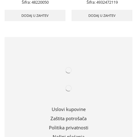
Šifra:
48220050
Šifra:
4932472119
DODAJ U ZAHTEV
DODAJ U ZAHTEV
Uslovi kupovine
Zaštita potrošača
Politika privatnosti
Načini plaćanja