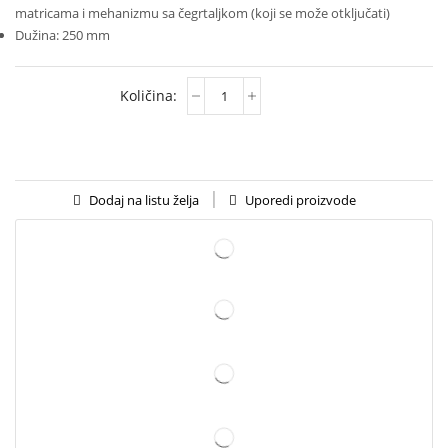
matricama i mehanizmu sa čegrtaljkom (koji se može otključati)
Dužina: 250 mm
Uporedi proizvode
Dodaj na listu želja