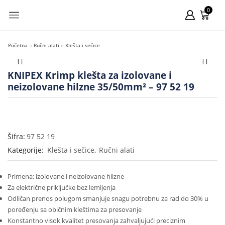
0
Početna
Ručni alati
Klešta i sečice
KNIPEX Krimp klešta za izolovane i
neizolovane hilzne 35/50mm² – 97 52 19
Šifra:
97 52 19
Kategorije:
Klešta i sečice
,
Ručni alati
Primena: izolovane i neizolovane hilzne
Za električne priključke bez lemljenja
Odličan prenos polugom smanjuje snagu potrebnu za rad do 30% u
poređenju sa običnim kleštima za presovanje
Konstantno visok kvalitet presovanja zahvaljujući preciznim