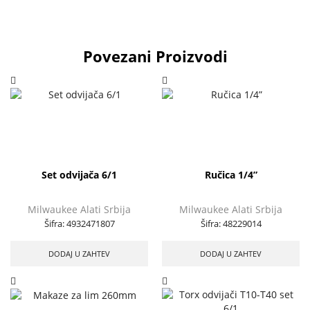
Povezani Proizvodi
Set odvijača 6/1
Ručica 1/4”
Milwaukee Alati Srbija
Milwaukee Alati Srbija
Šifra:
4932471807
Šifra:
48229014
DODAJ U ZAHTEV
DODAJ U ZAHTEV