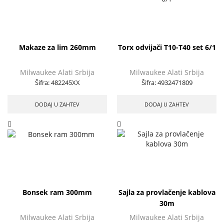
Makaze za lim 260mm
Torx odvijači T10-T40 set 6/1
Milwaukee Alati Srbija
Milwaukee Alati Srbija
Šifra:
482245XX
Šifra:
4932471809
DODAJ U ZAHTEV
DODAJ U ZAHTEV
Bonsek ram 300mm
Sajla za provlačenje kablova
30m
Milwaukee Alati Srbija
Milwaukee Alati Srbija