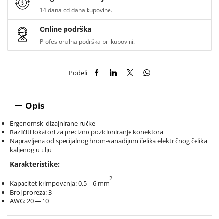
14 dana od dana kupovine.
Online podrška
Profesionalna podrška pri kupovini.
Podeli:
Opis
Ergonomski dizajnirane ručke
Različiti lokatori za precizno pozicioniranje konektora
Napravljena od specijalnog hrom-vanadijum čelika električnog čelika
kaljenog u ulju
Karakteristike:
2
Kapacitet krimpovanja: 0.5 – 6 mm
Broj proreza: 3
AWG: 20 — 10