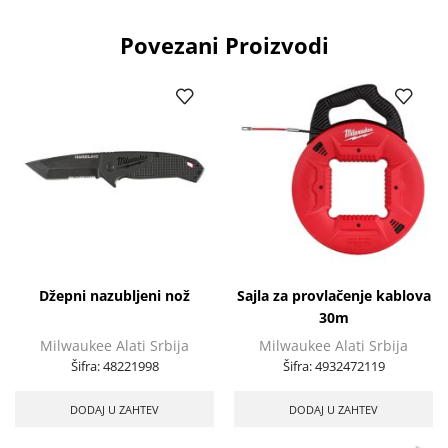
Povezani Proizvodi
Džepni nazubljeni nož
Sajla za provlačenje kablova
30m
Milwaukee Alati Srbija
Milwaukee Alati Srbija
Šifra:
48221998
Šifra:
4932472119
DODAJ U ZAHTEV
DODAJ U ZAHTEV