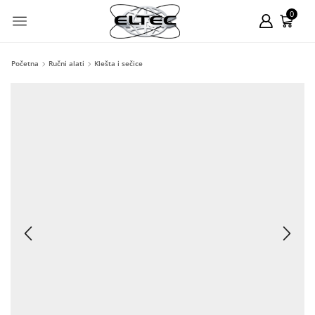
0
Početna
Ručni alati
Klešta i sečice