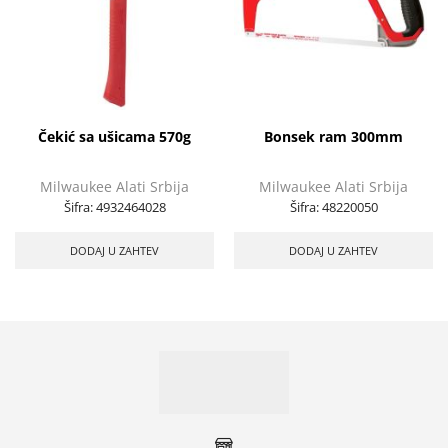
Čekić sa ušicama 570g
Bonsek ram 300mm
Milwaukee Alati Srbija
Milwaukee Alati Srbija
Šifra:
4932464028
Šifra:
48220050
DODAJ U ZAHTEV
DODAJ U ZAHTEV